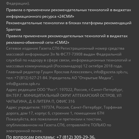
Федерации).
Правила о применении рекомендательных технологий в виджетах
информационного ресурса «24СМИ»
Рекомендательные технологии в блоках платформы рекомендаций
Sparrow
Правила применения рекомендательных технологий в виджетах
рекламно-обменной сети «СМИ2»
Сетевое издание Газета.СПб Регистрационный номер средства
массовой информации Эл № ФС77-73908 выдан Федеральной
службой по надзору в сфере связи, информационных технологий и
массовых коммуникаций (Роскомнадзор) 12 октября 2018 года.
Главный редактор Гущин Ярослав Алексеевич, info@gazeta.spb.ru,
тел: +7 (812) 627-21-84. Учредитель АО "Открытые Медиа",
info@gazeta.spb.ru
Адрес редакции ООО "Рост": 197022, Россия, г.Санкт-Петербург,
ВН.ТЕР.Г. МУНИЦИПАЛЬНЫЙ ОКРУГ АПТЕКАРСКИЙ ОСТРОВ, УЛ
ЧАПЫГИНА, Д. 6 ЛИТЕРА П, ОФИС 316
Адрес учредителя: 197374, Россия, Санкт-Петербург, Торфяная
дорога, дом 17, корпус 6, строение 1, помещение 67Н
Пожалуйста, все пожелания и претензии к текстам,
опубликованном на Газета.СПб, отправляйте ТОЛЬКО по
электронной почте.
По вопросам рекламы: +7 (812) 309-29-36,