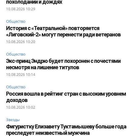
похолодании и дождях
10.08.2026 10:29
Общество
История с «Театральной» повторяется
«Лиговский-2» могут перенести ради ветеранов
10.08.2026 10:20
Общество
Экс-принц Эндрю будет похоронен с почестями
несмотря на лишение титулов
10.08.2026 10:14
Общество
Россия вошла в рейтинг стран с высоким уровнем
доходов
10.08.2026 10:02
Звезды
Фигуристку Елизавету Туктамышеву больше года
преследует неизвестный мужчина