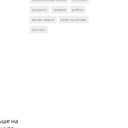
аукцион
травма
рейсы
меган маркл
алла пугачева
эксперт
ьше на