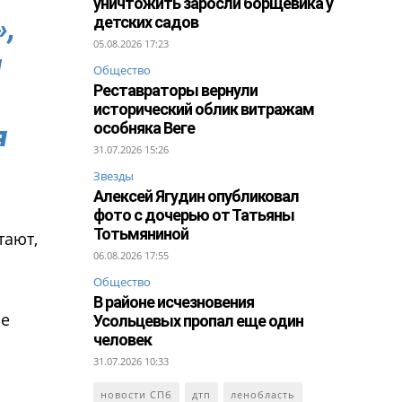
уничтожить заросли борщевика у
»,
детских садов
05.08.2026 17:23
м
Общество
Реставраторы вернули
исторический облик витражам
особняка Веге
я
31.07.2026 15:26
Звезды
Алексей Ягудин опубликовал
фото с дочерью от Татьяны
Тотьмяниной
тают,
06.08.2026 17:55
Общество
В районе исчезновения
ле
Усольцевых пропал еще один
человек
31.07.2026 10:33
новости СПб
дтп
ленобласть