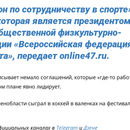
н по сотрудничеству в спорте
которая является президенто
бщественной физкультурно-
ции «Всероссийская федераци
та»,
передает
online47.ru.
исывает немало соглашений, которые «где-то рабо
ом плане явно лидирует.
Ленобласти сыграл в хоккей в валенках на фестива
фициальных каналах в
Telegram
и
Дзене