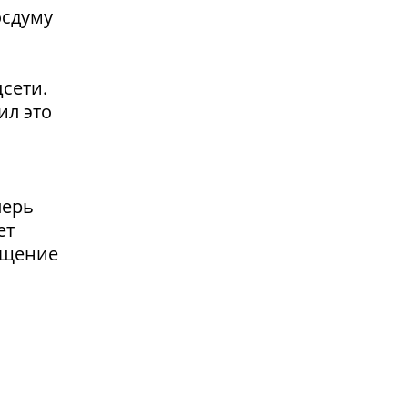
осдуму
сети.
ил это
перь
ет
ащение