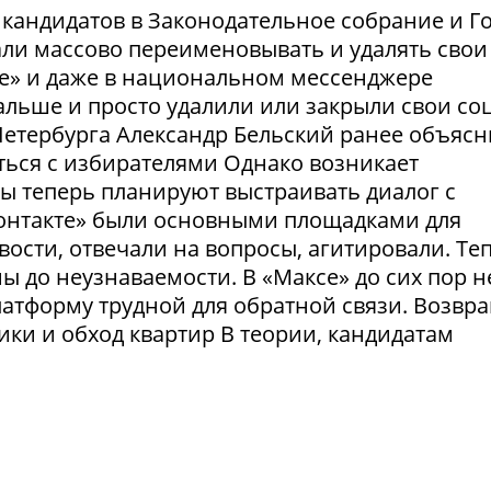
и кандидатов в Законодательное собрание и Г
ли массово переименовывать и удалять свои
те» и даже в национальном мессенджере
льше и просто удалили или закрыли свои соц
етербурга Александр Бельский ранее объясн
ться с избирателями Однако возникает
ты теперь планируют выстраивать диалог с
Контакте» были основными площадками для
ости, отвечали на вопросы, агитировали. Те
 до неузнаваемости. В «Максе» до сих пор н
латформу трудной для обратной связи. Возвр
рики и обход квартир В теории, кандидатам