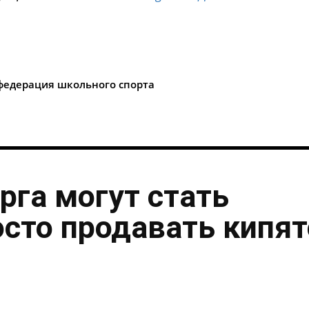
i
федерация школьного спорта
рга могут стать
осто продавать кипя