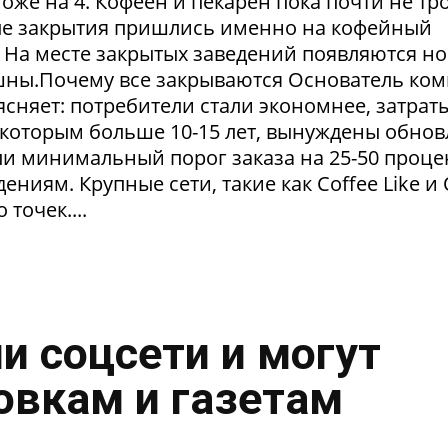
тоже на 4. Кофеен и пекарен пока почти не тр
ые закрытия пришлись именно на кофейный
. На месте закрытых заведений появляются но
пешны.Почему все закрываются Основатель ко
сняет: потребители стали экономнее, затрат
 которым больше 10-15 лет, вынуждены обнов
и минимальный порог заказа на 25-50 проце
ниям. Крупные сети, такие как Coffee Like и
 точек....
и соцсети и могут
овкам и газетам