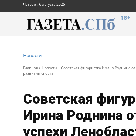
Четверг, 6 августа 2026
18+
Новости
Главная
Новости
Советская фигуристка Ирина Роднина от
развитии спорта
Советская фигур
Ирина Роднина 
успехи Леноблас