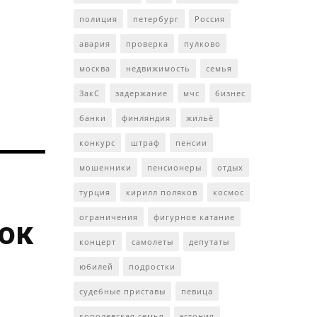
полиция
петербург
Россия
авария
проверка
пулково
москва
недвижимость
семья
ЗакС
задержание
мчс
бизнес
банки
финляндия
жильё
конкурс
штраф
пенсии
мошенники
пенсионеры
отдых
турция
кирилл поляков
космос
ограничения
фигурное катание
ток
концерт
самолеты
депутаты
юбилей
подростки
судебные приставы
певица
королевская семья
эстония