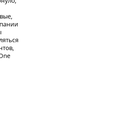
онуло,
вые,
мпании
ы
ляться
нтов,
 One