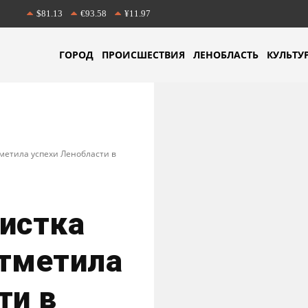
$81.13
€93.58
¥11.97
ГОРОД
ПРОИСШЕСТВИЯ
ЛЕНОБЛАСТЬ
КУЛЬТУ
метила успехи Ленобласти в
истка
отметила
ти в