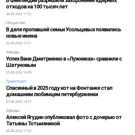
В Финляндии разрешили захоронение ядерных
отходов на 100 тысяч лет
04.08.2026 17:52
Общество
В деле пропавшей семьи Усольцевых появились
новые имена
02.08.2026 15:51
Звезды
Успех Вани Дмитриенко в «Лужниках» сравнили с
Шатуновым
03.08.2026 16:09
Транспорт
Спасенный в 2025 году кот на Фонтанке стал
домашним любимцем петербурженки
03.08.2026 14:07
Звезды
Алексей Ягудин опубликовал фото с дочерью от
Татьяны Тотьмяниной
06.08.2026 17:55