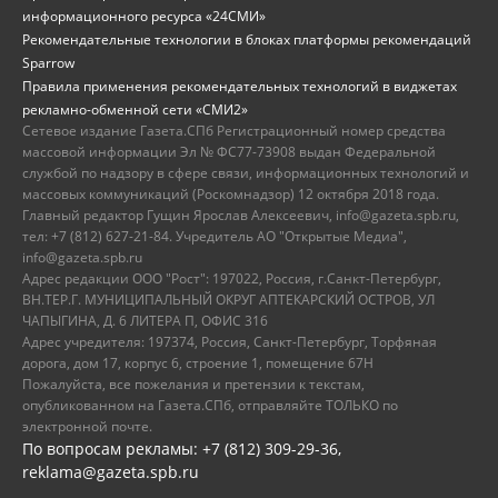
информационного ресурса «24СМИ»
Рекомендательные технологии в блоках платформы рекомендаций
Sparrow
Правила применения рекомендательных технологий в виджетах
рекламно-обменной сети «СМИ2»
Сетевое издание Газета.СПб Регистрационный номер средства
массовой информации Эл № ФС77-73908 выдан Федеральной
службой по надзору в сфере связи, информационных технологий и
массовых коммуникаций (Роскомнадзор) 12 октября 2018 года.
Главный редактор Гущин Ярослав Алексеевич, info@gazeta.spb.ru,
тел: +7 (812) 627-21-84. Учредитель АО "Открытые Медиа",
info@gazeta.spb.ru
Адрес редакции ООО "Рост": 197022, Россия, г.Санкт-Петербург,
ВН.ТЕР.Г. МУНИЦИПАЛЬНЫЙ ОКРУГ АПТЕКАРСКИЙ ОСТРОВ, УЛ
ЧАПЫГИНА, Д. 6 ЛИТЕРА П, ОФИС 316
Адрес учредителя: 197374, Россия, Санкт-Петербург, Торфяная
дорога, дом 17, корпус 6, строение 1, помещение 67Н
Пожалуйста, все пожелания и претензии к текстам,
опубликованном на Газета.СПб, отправляйте ТОЛЬКО по
электронной почте.
По вопросам рекламы: +7 (812) 309-29-36,
reklama@gazeta.spb.ru