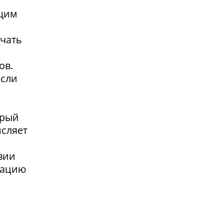
ющим
учать
ов.
если
орый
исляет
я
вии
сацию