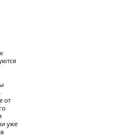
к
уются
вы
ь
е от
го
и
ни уже
 в