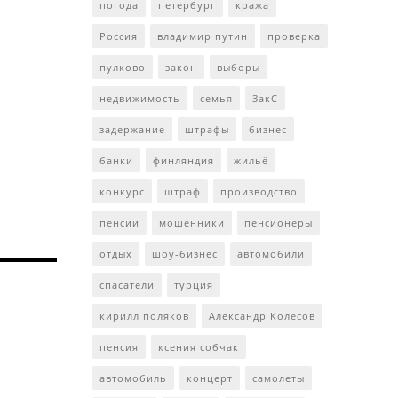
погода
петербург
кража
Россия
владимир путин
проверка
пулково
закон
выборы
недвижимость
семья
ЗакС
задержание
штрафы
бизнес
банки
финляндия
жильё
конкурс
штраф
производство
пенсии
мошенники
пенсионеры
отдых
шоу-бизнес
автомобили
спасатели
турция
кирилл поляков
Александр Колесов
пенсия
ксения собчак
автомобиль
концерт
самолеты