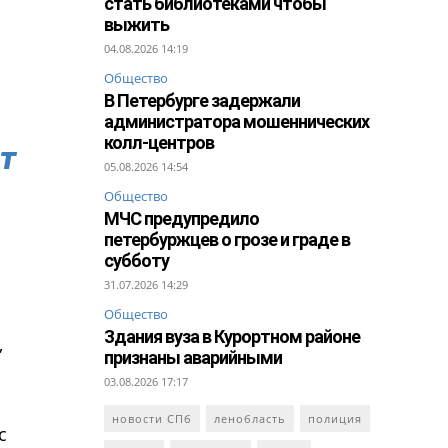
стать библиотеками чтобы
выжить
04.08.2026 14:19
Общество
В Петербурге задержали
администратора мошеннических
колл-центров
т
05.08.2026 14:54
Общество
МЧС предупредило
петербуржцев о грозе и граде в
субботу
31.07.2026 14:29
Общество
Здания вуза в Курортном районе
,
признаны аварийными
03.08.2026 17:17
новости СПб
ленобласть
полиция
с