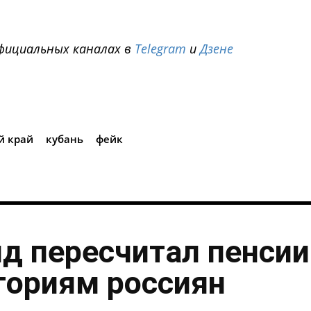
фициальных каналах в
Telegram
и
Дзене
i
й край
кубань
фейк
нд пересчитал пенсии
гориям россиян