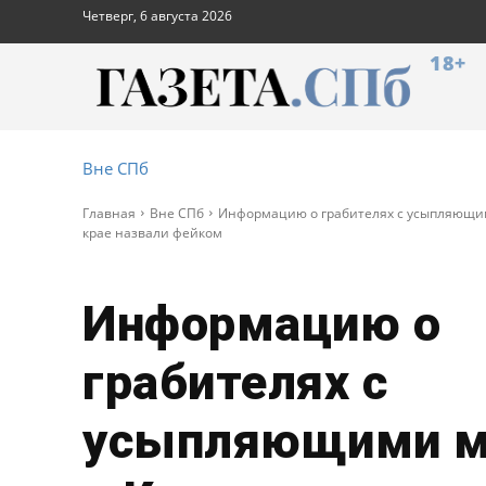
Четверг, 6 августа 2026
18+
Вне СПб
Главная
Вне СПб
Информацию о грабителях с усыпляющи
крае назвали фейком
Информацию о
грабителях с
усыпляющими м