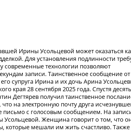
авшей Ирины Усольцевой может оказаться ка
одделкой. Для установления подлинности треб
ку современные технологии позволяют
секундам записи. Таинственное сообщение от
его супруга Ирина и их дочь Арина Усольце
ого края 28 сентября 2025 года. Спустя десят
тин Дегтярев получил таинственное послани
 что на электронную почту друга исчезнувше
 письмо с голосовым сообщением. На запис
ы Усольцевой. Женщина говорит о том, что о
ы, которые мешали им жить счастливо. Также