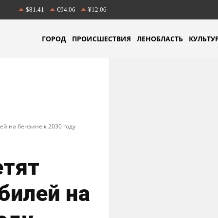
$81.41
€94.06
¥12.06
ГОРОД
ПРОИСШЕСТВИЯ
ЛЕНОБЛАСТЬ
КУЛЬТУ
й на бензине к 2030 году
етят
билей на