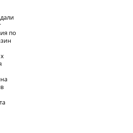
адали
т
вия по
азин
их
я
 на
 в
та