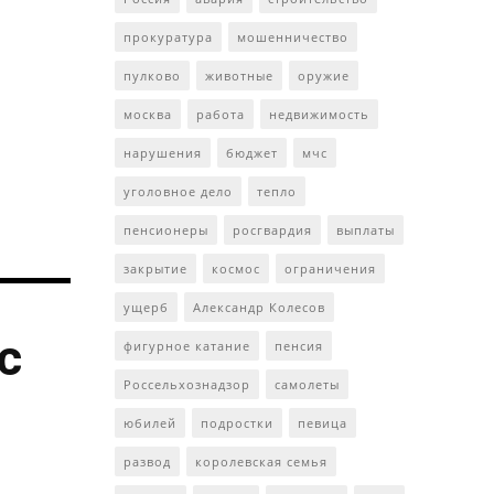
прокуратура
мошенничество
пулково
животные
оружие
москва
работа
недвижимость
нарушения
бюджет
мчс
уголовное дело
тепло
пенсионеры
росгвардия
выплаты
закрытие
космос
ограничения
ущерб
Александр Колесов
с
фигурное катание
пенсия
Россельхознадзор
самолеты
юбилей
подростки
певица
развод
королевская семья