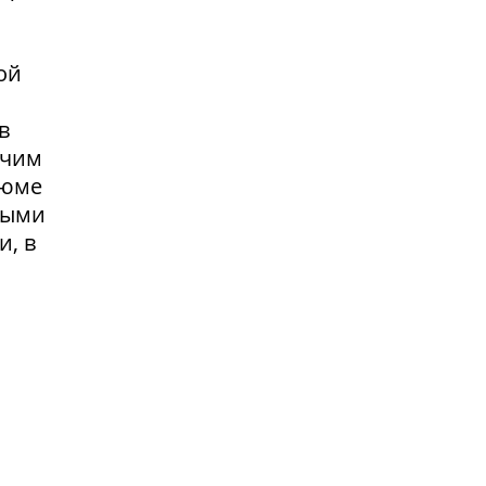
ой
в
очим
зюме
выми
и, в