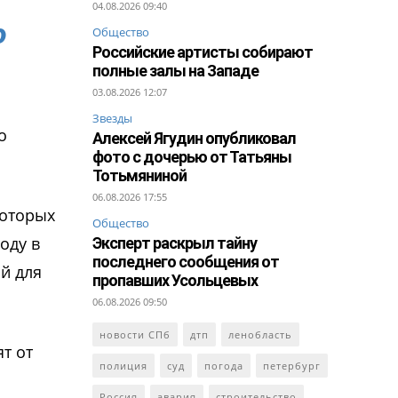
04.08.2026 09:40
о
Общество
Российские артисты собирают
полные залы на Западе
03.08.2026 12:07
Звезды
о
Алексей Ягудин опубликовал
фото с дочерью от Татьяны
Тотьмяниной
06.08.2026 17:55
которых
Общество
оду в
Эксперт раскрыл тайну
последнего сообщения от
й для
пропавших Усольцевых
06.08.2026 09:50
новости СПб
дтп
ленобласть
т от
полиция
суд
погода
петербург
Россия
авария
строительство