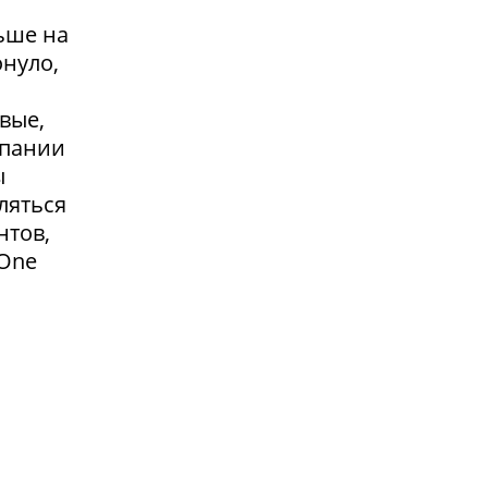
ьше на
онуло,
вые,
мпании
ы
ляться
нтов,
 One