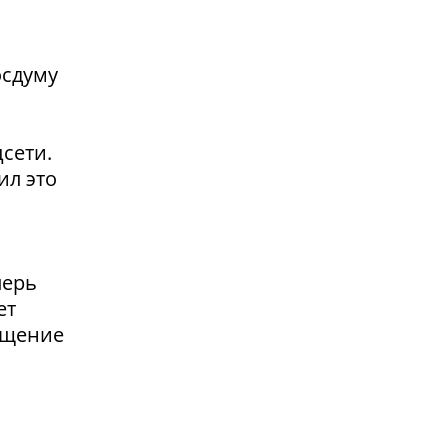
осдуму
сети.
ил это
перь
ет
ащение