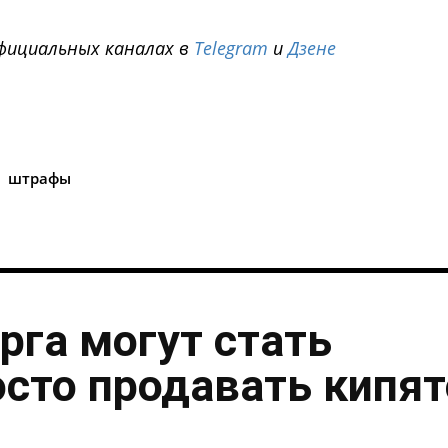
фициальных каналах в
Telegram
и
Дзене
i
штрафы
рга могут стать
осто продавать кипя