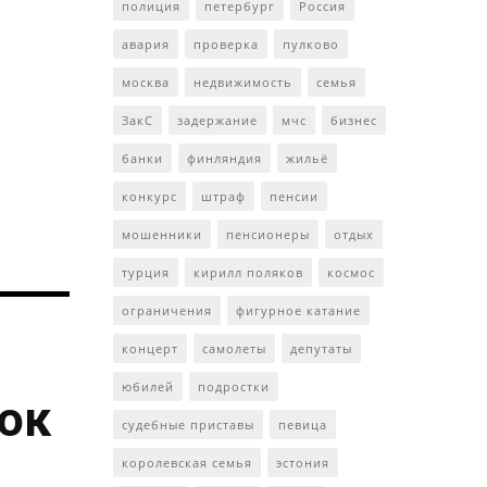
полиция
петербург
Россия
авария
проверка
пулково
москва
недвижимость
семья
ЗакС
задержание
мчс
бизнес
банки
финляндия
жильё
конкурс
штраф
пенсии
мошенники
пенсионеры
отдых
турция
кирилл поляков
космос
ограничения
фигурное катание
концерт
самолеты
депутаты
юбилей
подростки
ток
судебные приставы
певица
королевская семья
эстония