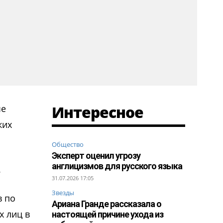
Интересное
ые
ких
Общество
Эксперт оценил угрозу
англицизмов для русского языка
.
31.07.2026 17:05
Звезды
в по
Ариана Гранде рассказала о
х лиц в
настоящей причине ухода из