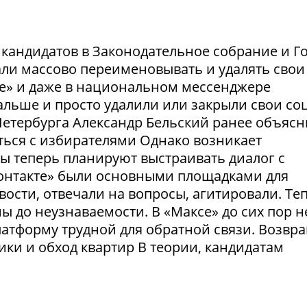
и кандидатов в Законодательное собрание и Г
ли массово переименовывать и удалять свои
те» и даже в национальном мессенджере
льше и просто удалили или закрыли свои соц
етербурга Александр Бельский ранее объясн
ться с избирателями Однако возникает
ты теперь планируют выстраивать диалог с
Контакте» были основными площадками для
ости, отвечали на вопросы, агитировали. Те
 до неузнаваемости. В «Максе» до сих пор н
латформу трудной для обратной связи. Возвр
рики и обход квартир В теории, кандидатам