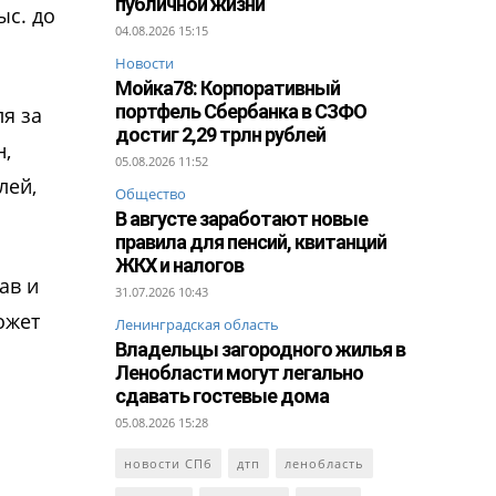
публичной жизни
ыс. до
04.08.2026 15:15
Новости
Мойка78: Корпоративный
портфель Сбербанка в СЗФО
я за
достиг 2,29 трлн рублей
,
05.08.2026 11:52
лей,
Общество
В августе заработают новые
правила для пенсий, квитанций
ЖКХ и налогов
ав и
31.07.2026 10:43
ожет
Ленинградская область
Владельцы загородного жилья в
Ленобласти могут легально
сдавать гостевые дома
05.08.2026 15:28
новости СПб
дтп
ленобласть