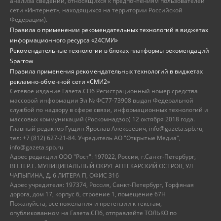
анализа сведений, относящихся к предпочтениям пользователей
сети «Интернет», находящихся на территории Российской
Федерации).
Правила о применении рекомендательных технологий в виджетах
информационного ресурса «24СМИ»
Рекомендательные технологии в блоках платформы рекомендаций
Sparrow
Правила применения рекомендательных технологий в виджетах
рекламно-обменной сети «СМИ2»
Сетевое издание Газета.СПб Регистрационный номер средства
массовой информации Эл № ФС77-73908 выдан Федеральной
службой по надзору в сфере связи, информационных технологий и
массовых коммуникаций (Роскомнадзор) 12 октября 2018 года.
Главный редактор Гущин Ярослав Алексеевич, info@gazeta.spb.ru,
тел: +7 (812) 627-21-84. Учредитель АО "Открытые Медиа",
info@gazeta.spb.ru
Адрес редакции ООО "Рост": 197022, Россия, г.Санкт-Петербург,
ВН.ТЕР.Г. МУНИЦИПАЛЬНЫЙ ОКРУГ АПТЕКАРСКИЙ ОСТРОВ, УЛ
ЧАПЫГИНА, Д. 6 ЛИТЕРА П, ОФИС 316
Адрес учредителя: 197374, Россия, Санкт-Петербург, Торфяная
дорога, дом 17, корпус 6, строение 1, помещение 67Н
Пожалуйста, все пожелания и претензии к текстам,
опубликованном на Газета.СПб, отправляйте ТОЛЬКО по