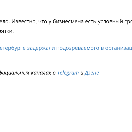
ло. Известно, что у бизнесмена есть условный сро
зятки.
Петербурге задержали подозреваемого в организа
фициальных каналах в
Telegram
и
Дзене
i