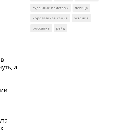
судебные приставы
певица
королевская семья
эстония
россияне
рейд
 в
уть, а
сии
ута
ах