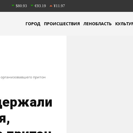
$80.93
€93.19
¥11.97
ГОРОД
ПРОИСШЕСТВИЯ
ЛЕНОБЛАСТЬ
КУЛЬТУ
 организовавшего притон
адержали
я,