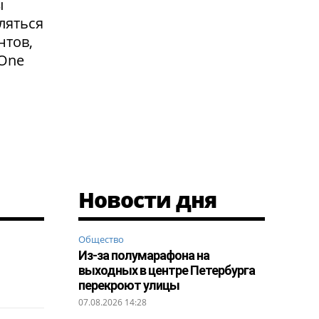
ы
ляться
нтов,
 One
Новости дня
Общество
Из-за полумарафона на
выходных в центре Петербурга
перекроют улицы
07.08.2026 14:28