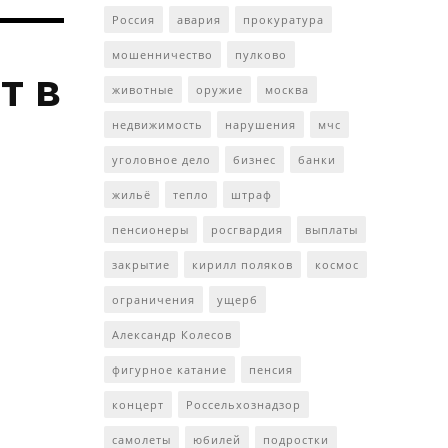
Россия
авария
прокуратура
мошенничество
пулково
т в
животные
оружие
москва
недвижимость
нарушения
мчс
уголовное дело
бизнес
банки
жильё
тепло
штраф
пенсионеры
росгвардия
выплаты
закрытие
кирилл поляков
космос
ограничения
ущерб
Александр Колесов
фигурное катание
пенсия
концерт
Россельхознадзор
самолеты
юбилей
подростки