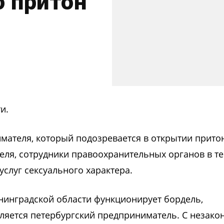
 притон
и.
мателя, который подозревается в открытии притон
преля, сотрудники правоохранительных органов в т
слуг сексуального характера.
нинградской области функционирует бордель,
вляется петербургский предприниматель. С незако