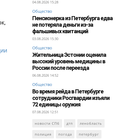
04.08.2026 15:28
Общество
Пенсионерка из Петербурга едва
к,
не потеряла деньги из-за
фальшивых квитанций
03.08.2026 15:30
Общество
ции
Жительница Эстонии оценила
высокий уровень медицины в
России после переезда
06.08.2026 14:52
Общество
Во время рейда в Петербурге
сотрудники Росгвардии изъяли
72 единицы оружия
07.08.2026 12:51
новости СПб
дтп
ленобласть
полиция
погода
петербург