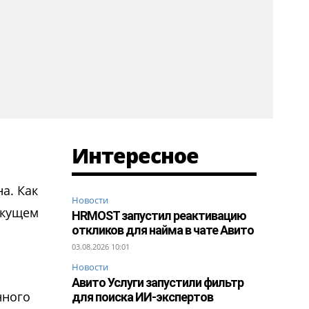
Интересное
а. Как
Новости
екущем
HRMOST запустил реактивацию
откликов для найма в чате Авито
03.08.2026 10:01
Новости
Авито Услуги запустили фильтр
нного
для поиска ИИ-экспертов