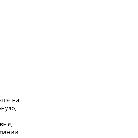
ьше на
онуло,
вые,
мпании