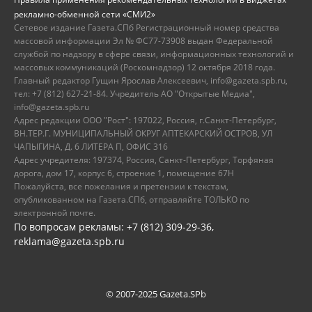
рекламно-обменной сети «СМИ2»
Сетевое издание Газета.СПб Регистрационный номер средства
массовой информации Эл № ФС77-73908 выдан Федеральной
службой по надзору в сфере связи, информационных технологий и
массовых коммуникаций (Роскомнадзор) 12 октября 2018 года.
Главный редактор Гущин Ярослав Алексеевич, info@gazeta.spb.ru,
тел: +7 (812) 627-21-84. Учредитель АО "Открытые Медиа",
info@gazeta.spb.ru
Адрес редакции ООО "Рост": 197022, Россия, г.Санкт-Петербург,
ВН.ТЕР.Г. МУНИЦИПАЛЬНЫЙ ОКРУГ АПТЕКАРСКИЙ ОСТРОВ, УЛ
ЧАПЫГИНА, Д. 6 ЛИТЕРА П, ОФИС 316
Адрес учредителя: 197374, Россия, Санкт-Петербург, Торфяная
дорога, дом 17, корпус 6, строение 1, помещение 67Н
Пожалуйста, все пожелания и претензии к текстам,
опубликованном на Газета.СПб, отправляйте ТОЛЬКО по
электронной почте.
По вопросам рекламы: +7 (812) 309-29-36,
reklama@gazeta.spb.ru
© 2007-2025 Gazeta.SPb