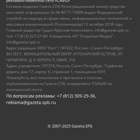
рекламно-обменной сети «СМИ2»
Сетевое издание Газета.СПб Регистрационный номер средства
массовой информации Эл № ФС77-73908 выдан Федеральной
службой по надзору в сфере связи, информационных технологий и
массовых коммуникаций (Роскомнадзор) 12 октября 2018 года.
Главный редактор Гущин Ярослав Алексеевич, info@gazeta.spb.ru,
тел: +7 (812) 627-21-84. Учредитель АО "Открытые Медиа",
info@gazeta.spb.ru
Адрес редакции ООО "Рост": 197022, Россия, г.Санкт-Петербург,
ВН.ТЕР.Г. МУНИЦИПАЛЬНЫЙ ОКРУГ АПТЕКАРСКИЙ ОСТРОВ, УЛ
ЧАПЫГИНА, Д. 6 ЛИТЕРА П, ОФИС 316
Адрес учредителя: 197374, Россия, Санкт-Петербург, Торфяная
дорога, дом 17, корпус 6, строение 1, помещение 67Н
Пожалуйста, все пожелания и претензии к текстам,
опубликованном на Газета.СПб, отправляйте ТОЛЬКО по
электронной почте.
По вопросам рекламы: +7 (812) 309-29-36,
reklama@gazeta.spb.ru
© 2007-2025 Gazeta.SPb