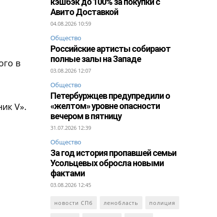
кэшбэк до 100% за покупки с
Авито Доставкой
04.08.2026 10:59
Общество
Российские артисты собирают
полные залы на Западе
ого в
03.08.2026 12:07
Общество
Петербуржцев предупредили о
ник V».
«желтом» уровне опасности
вечером в пятницу
31.07.2026 12:39
Общество
За год история пропавшей семьи
Усольцевых обросла новыми
фактами
03.08.2026 12:45
новости СПб
ленобласть
полиция