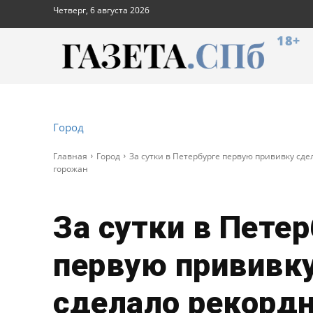
Четверг, 6 августа 2026
18+
Город
Главная
Город
За сутки в Петербурге первую прививку сд
горожан
За сутки в Петер
первую прививк
сделало рекорд