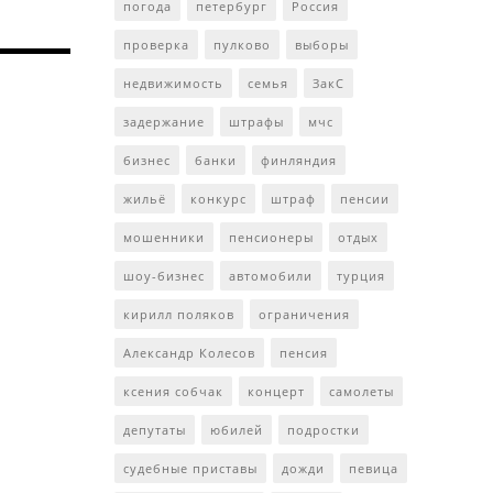
погода
петербург
Россия
проверка
пулково
выборы
недвижимость
семья
ЗакС
задержание
штрафы
мчс
бизнес
банки
финляндия
жильё
конкурс
штраф
пенсии
мошенники
пенсионеры
отдых
шоу-бизнес
автомобили
турция
кирилл поляков
ограничения
Александр Колесов
пенсия
ксения собчак
концерт
самолеты
депутаты
юбилей
подростки
судебные приставы
дожди
певица