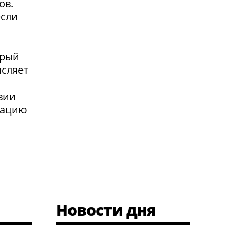
ов.
если
орый
исляет
я
вии
сацию
Новости дня