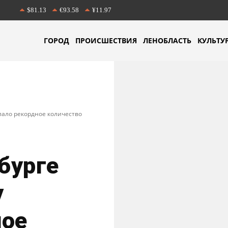
$81.13
€93.58
¥11.97
ГОРОД
ПРОИСШЕСТВИЯ
ЛЕНОБЛАСТЬ
КУЛЬТУ
елало рекордное количество
бурге
у
ное