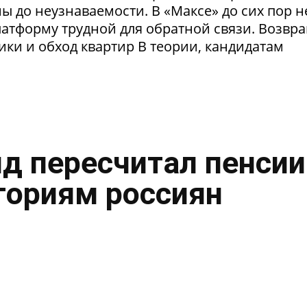
 до неузнаваемости. В «Максе» до сих пор н
латформу трудной для обратной связи. Возвр
рики и обход квартир В теории, кандидатам
нд пересчитал пенсии
гориям россиян