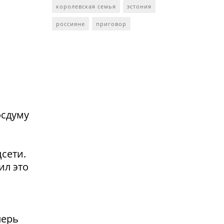
королевская семья
эстония
россияне
приговор
осдуму
сети.
ил это
перь