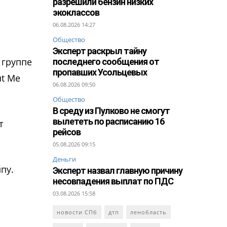
разрешили бензин низких
экоклассов
06.08.2026 14:27
Общество
Эксперт раскрыл тайну
 группе
последнего сообщения от
пропавших Усольцевых
ut Me
06.08.2026 09:50
Общество
В среду из Пулково не смогут
вылететь по расписанию 16
т
рейсов
05.08.2026 09:15
Деньги
пу.
Эксперт назвал главную причину
несовпадения выплат по ПДС
03.08.2026 15:58
новости СПб
дтп
ленобласть