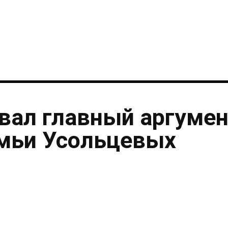
i
вал главный аргумен
емьи Усольцевых