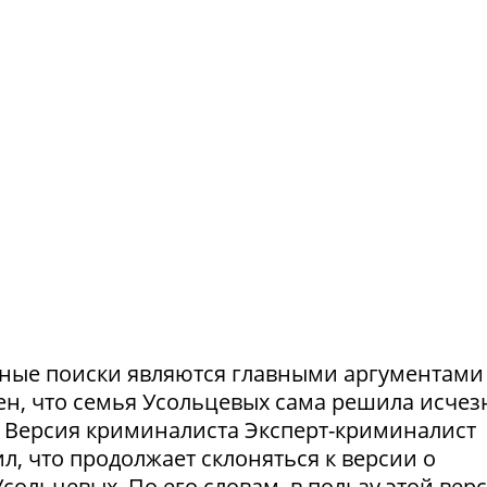
ешные поиски являются главными аргументами
рен, что семья Усольцевых сама решила исчезн
я. Версия криминалиста Эксперт-криминалист
ил, что продолжает склоняться к версии о
ольцевых. По его словам, в пользу этой вер