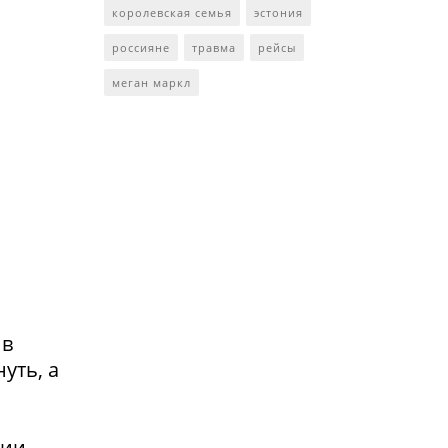
королевская семья
эстония
россияне
травма
рейсы
меган маркл
 в
уть, а
сии