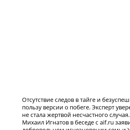
Отсутствие следов в тайге и безусп
пользу версии о побеге. Эксперт уве
не стала жертвой несчастного случа
Михаил Игнатов в беседе с aif.ru заяв
добровольном исчезновении семьи Ус