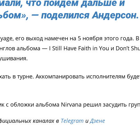
мали, что пойдем дальше и
бом», — поделился Андерсон.
ge, его выход намечен на 5 ноября этого года. В
ов альбома — I Still Have Faith in You и Don’t Sh
лушивания.
хать в турне. Аккомпанировать исполнителям буде
к с обложки альбома Nirvana решил засудить груп
фициальных каналах в
Telegram
и
Дзене