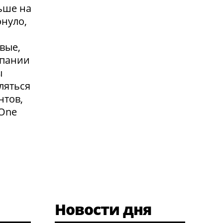
ьше на
онуло,
вые,
мпании
ы
ляться
нтов,
 One
Новости дня