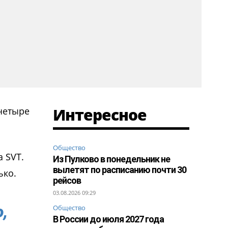
Интересное
четыре
Общество
 SVT.
Из Пулково в понедельник не
вылетят по расписанию почти 30
ько.
рейсов
03.08.2026 09:29
,
Общество
В России до июля 2027 года