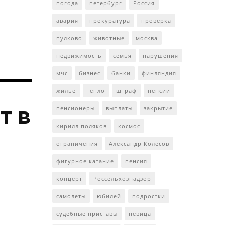
погода
петербург
Россия
авария
прокуратура
проверка
пулково
животные
москва
недвижимость
семья
нарушения
мчс
бизнес
банки
финляндия
жильё
тепло
штраф
пенсии
т в
пенсионеры
выплаты
закрытие
кирилл поляков
космос
ограничения
Александр Колесов
фигурное катание
пенсия
концерт
Россельхознадзор
самолеты
юбилей
подростки
судебные приставы
певица