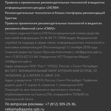
Правила о применении рекомендательных технологий в виджетах
информационного ресурса «24СМИ»
Рекомендательные технологии в блоках платформы рекомендаций
Sparrow
Правила применения рекомендательных технологий в виджетах
рекламно-обменной сети «СМИ2»
Сетевое издание Газета.СПб Регистрационный номер средства
массовой информации Эл № ФС77-73908 выдан Федеральной
службой по надзору в сфере связи, информационных технологий и
массовых коммуникаций (Роскомнадзор) 12 октября 2018 года.
Главный редактор Гущин Ярослав Алексеевич, info@gazeta.spb.ru,
тел: +7 (812) 627-21-84. Учредитель АО "Открытые Медиа",
info@gazeta.spb.ru
Адрес редакции ООО "Рост": 197022, Россия, г.Санкт-Петербург,
ВН.ТЕР.Г. МУНИЦИПАЛЬНЫЙ ОКРУГ АПТЕКАРСКИЙ ОСТРОВ, УЛ
ЧАПЫГИНА, Д. 6 ЛИТЕРА П, ОФИС 316
Адрес учредителя: 197374, Россия, Санкт-Петербург, Торфяная
дорога, дом 17, корпус 6, строение 1, помещение 67Н
Пожалуйста, все пожелания и претензии к текстам,
опубликованном на Газета.СПб, отправляйте ТОЛЬКО по
электронной почте.
По вопросам рекламы: +7 (812) 309-29-36,
reklama@gazeta.spb.ru