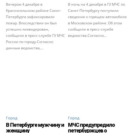
Вечером 4 декабря в
В ночь на 4 декабря в ГУ МЧС по
Красносельском районе Санкт-
Санкт-Петербургу поступили
Петербурга зафиксировали
сведения о горящем автомобиле
пожар. Впоследствии он был
в Московском районе. Об этом
успешно ликвидирован,
сообщили в пресс-службе
сообщили в пресс-службе ГУ МЧС
ведомства.Согласно...
России по городу.Согласно
данным ведомства,...
Город
Город
В Петербурге мужчину и
МЧС предупредило
женщину
петербуржцев о