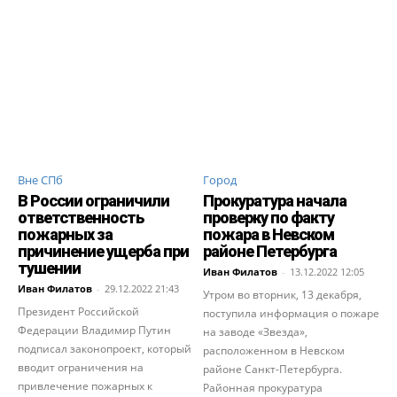
Вне СПб
Город
В России ограничили
Прокуратура начала
ответственность
проверку по факту
пожарных за
пожара в Невском
причинение ущерба при
районе Петербурга
тушении
Иван Филатов
-
13.12.2022 12:05
Иван Филатов
-
29.12.2022 21:43
Утром во вторник, 13 декабря,
Президент Российской
поступила информация о пожаре
Федерации Владимир Путин
на заводе «Звезда»,
подписал законопроект, который
расположенном в Невском
вводит ограничения на
районе Санкт-Петербурга.
привлечение пожарных к
Районная прокуратура