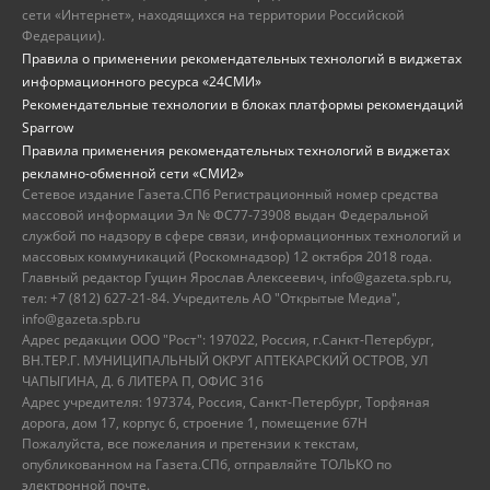
сети «Интернет», находящихся на территории Российской
Федерации).
Правила о применении рекомендательных технологий в виджетах
информационного ресурса «24СМИ»
Рекомендательные технологии в блоках платформы рекомендаций
Sparrow
Правила применения рекомендательных технологий в виджетах
рекламно-обменной сети «СМИ2»
Сетевое издание Газета.СПб Регистрационный номер средства
массовой информации Эл № ФС77-73908 выдан Федеральной
службой по надзору в сфере связи, информационных технологий и
массовых коммуникаций (Роскомнадзор) 12 октября 2018 года.
Главный редактор Гущин Ярослав Алексеевич, info@gazeta.spb.ru,
тел: +7 (812) 627-21-84. Учредитель АО "Открытые Медиа",
info@gazeta.spb.ru
Адрес редакции ООО "Рост": 197022, Россия, г.Санкт-Петербург,
ВН.ТЕР.Г. МУНИЦИПАЛЬНЫЙ ОКРУГ АПТЕКАРСКИЙ ОСТРОВ, УЛ
ЧАПЫГИНА, Д. 6 ЛИТЕРА П, ОФИС 316
Адрес учредителя: 197374, Россия, Санкт-Петербург, Торфяная
дорога, дом 17, корпус 6, строение 1, помещение 67Н
Пожалуйста, все пожелания и претензии к текстам,
опубликованном на Газета.СПб, отправляйте ТОЛЬКО по
электронной почте.