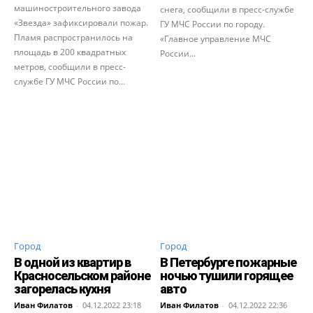
машиностроительного завода
снега, сообщили в пресс-службе
«Звезда» зафиксировали пожар.
ГУ МЧС России по городу.
Пламя распространилось на
«Главное управление МЧС
площадь в 200 квадратных
России...
метров, сообщили в пресс-
службе ГУ МЧС России по...
Город
Город
В одной из квартир в
В Петербурге пожарные
Красносельском районе
ночью тушили горящее
загорелась кухня
авто
Иван Филатов
-
04.12.2022 23:18
Иван Филатов
-
04.12.2022 22:36