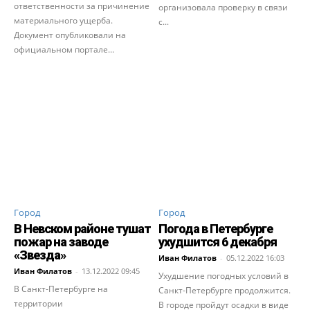
ответственности за причинение
организовала проверку в связи
материального ущерба.
с...
Документ опубликовали на
официальном портале...
Город
Город
В Невском районе тушат
Погода в Петербурге
пожар на заводе
ухудшится 6 декабря
«Звезда»
Иван Филатов
-
05.12.2022 16:03
Иван Филатов
-
13.12.2022 09:45
Ухудшение погодных условий в
В Санкт-Петербурге на
Санкт-Петербурге продолжится.
территории
В городе пройдут осадки в виде