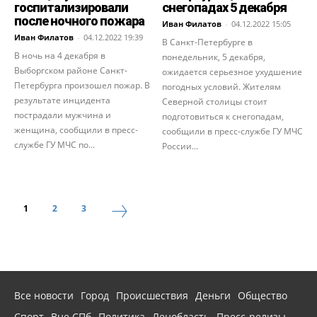
госпитализировали
снегопадах 5 декабря
после ночного пожара
Иван Филатов
-
04.12.2022 15:05
Иван Филатов
-
04.12.2022 19:39
В Санкт-Петербурге в
В ночь на 4 декабря в
понедельник, 5 декабря,
Выборгском районе Санкт-
ожидается серьезное ухудшение
Петербурга произошел пожар. В
погодных условий. Жителям
результате инцидента
Северной столицы стоит
пострадали мужчина и
подготовиться к снегопадам,
женщина, сообщили в пресс-
сообщили в пресс-службе ГУ МЧС
службе ГУ МЧС по...
России...
1
2
3
Все новости
Город
Происшествия
Деньги
Общество
Спорт
Вне СПб
Политика
Ленобласть
Пресс-релизы