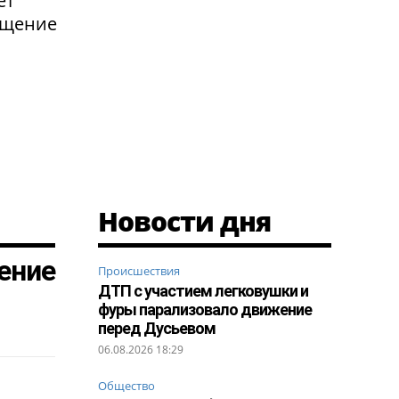
ет
ащение
Новости дня
ение
Происшествия
ДТП с участием легковушки и
фуры парализовало движение
перед Дусьевом
06.08.2026 18:29
Общество