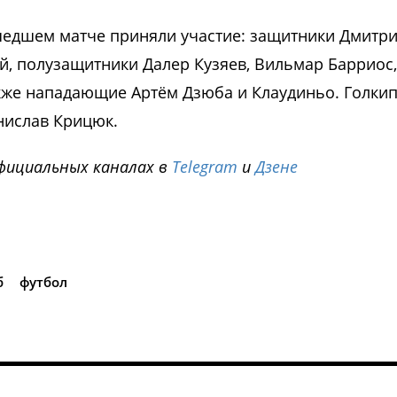
ошедшем матче приняли участие: защитники Дмитр
ий, полузащитники Далер Кузяев, Вильмар Барриос,
акже нападающие Артём Дзюба и Клаудиньо. Голки
нислав Крицюк.
фициальных каналах в
Telegram
и
Дзене
i
б
футбол