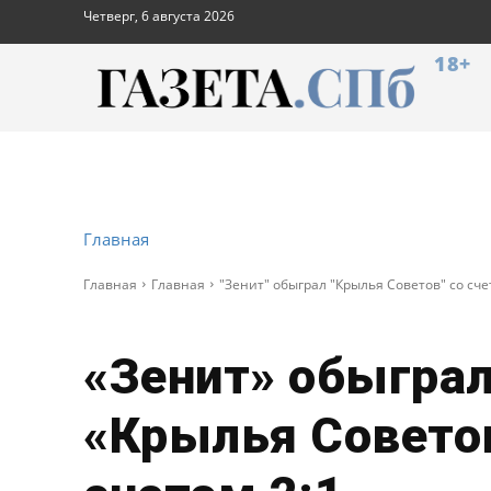
Четверг, 6 августа 2026
18+
Главная
Главная
Главная
"Зенит" обыграл "Крылья Советов" со сче
«Зенит» обыгра
«Крылья Совето