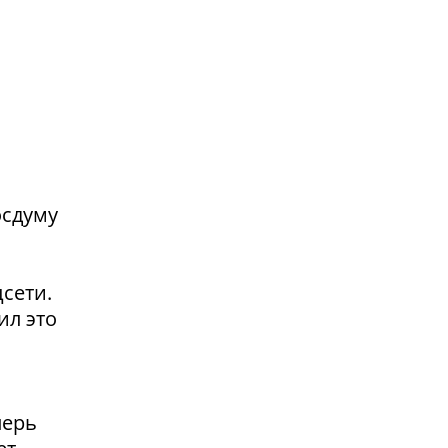
осдуму
сети.
ил это
перь