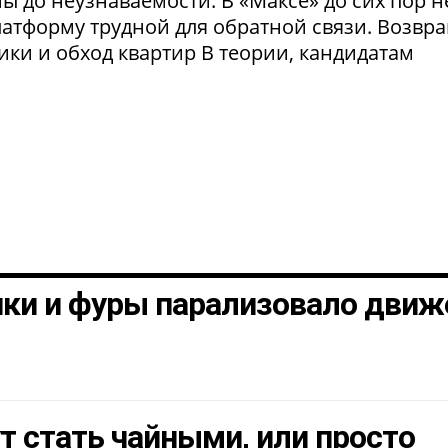
 до неузнаваемости. В «Максе» до сих пор н
латформу трудной для обратной связи. Возвр
рики и обход квартир В теории, кандидатам
шки и фуры парализовало движ
т стать чайными, или просто