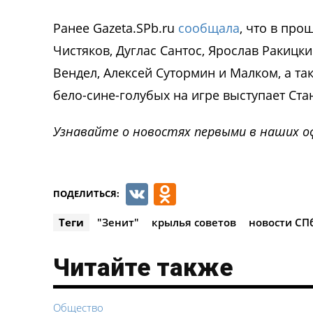
Ранее Gazeta.SPb.ru
сообщала
, что в пр
Чистяков, Дуглас Сантос, Ярослав Ракицк
Вендел, Алексей Сутормин и Малком, а т
бело-сине-голубых на игре выступает Ста
Узнавайте о новостях первыми в наших о
VK
Odnoklassnik
ПОДЕЛИТЬСЯ:
Теги
"Зенит"
крылья советов
новости СП
Читайте также
Общество