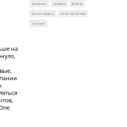
аукцион
травма
рейсы
меган маркл
алла пугачева
эксперт
ьше на
онуло,
вые,
мпании
ы
ляться
нтов,
 One