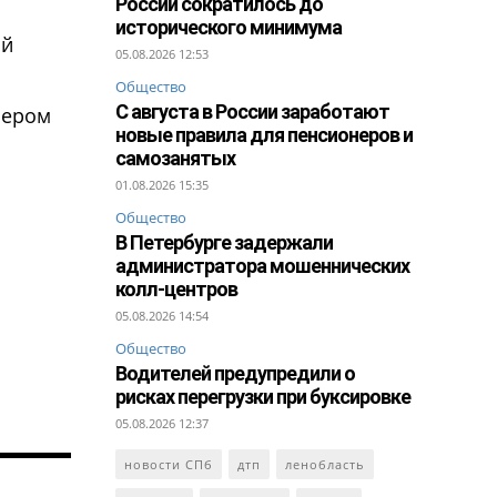
России сократилось до
исторического минимума
ий
05.08.2026 12:53
Общество
С августа в России заработают
пером
новые правила для пенсионеров и
самозанятых
01.08.2026 15:35
Общество
В Петербурге задержали
администратора мошеннических
колл-центров
05.08.2026 14:54
Общество
Водителей предупредили о
рисках перегрузки при буксировке
05.08.2026 12:37
новости СПб
дтп
ленобласть