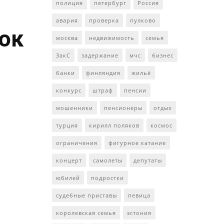
полиция
петербург
Россия
авария
проверка
пулково
ток
москва
недвижимость
семья
ЗакС
задержание
мчс
бизнес
банки
финляндия
жильё
конкурс
штраф
пенсии
мошенники
пенсионеры
отдых
турция
кирилл поляков
космос
ограничения
фигурное катание
концерт
самолеты
депутаты
юбилей
подростки
судебные приставы
певица
королевская семья
эстония