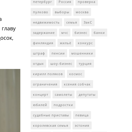
петербург
Россия
проверка
пулково
выборы
москва
а
недвижимость
семья
ЗакС
 главу
задержание
мчс
бизнес
банки
осок,
финляндия
жильё
конкурс
штраф
пенсии
мошенники
отдых
шоу-бизнес
турция
кирилл поляков
космос
ограничения
ксения собчак
концерт
самолеты
депутаты
юбилей
подростки
судебные приставы
певица
королевская семья
эстония