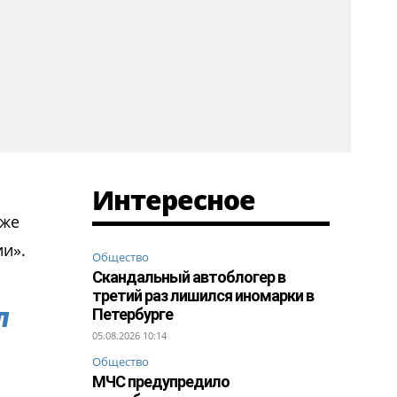
Интересное
кже
ии».
Общество
Скандальный автоблогер в
третий раз лишился иномарки в
л
Петербурге
05.08.2026 10:14
Общество
МЧС предупредило