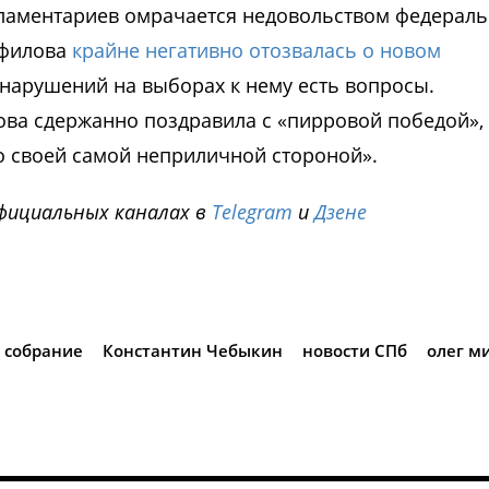
ламентариев омрачается недовольством федерал
мфилова
крайне негативно отозвалась о новом
е нарушений на выборах к нему есть вопросы.
ова сдержанно поздравила с «пирровой победой»,
го своей самой неприличной стороной».
фициальных каналах в
Telegram
и
Дзене
i
 собрание
Константин Чебыкин
новости СПб
олег м