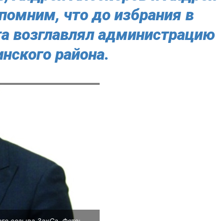
помним, что до избрания в
а возглавлял администрацию
нского района.
о созыва ЗакСа. Фото: