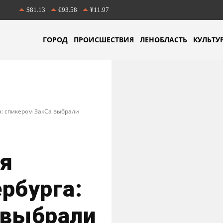
$81.13
€93.58
¥11.97
ГОРОД
ПРОИСШЕСТВИЯ
ЛЕНОБЛАСТЬ
КУЛЬТУ
: спикером ЗакСа выбрали
я
рбурга:
 выбрали