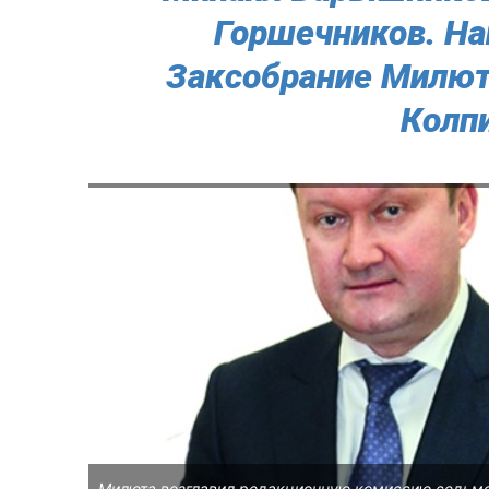
Горшечников. На
Заксобрание Милют
Колпи
Милюта возглавил редакционную комиссию седьмог