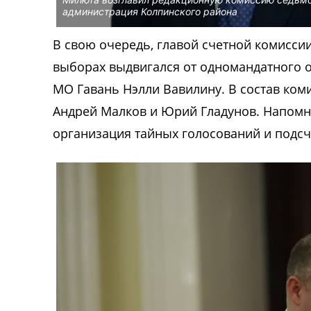
администрация Колпинского района
В свою очередь, главой счетной комисси
выборах выдвигался от одномандатного о
МО Гавань Нэлли Вавилину. В состав ком
Андрей Малков и Юрий Гладунов. Напомним
организация тайных голосований и подсч