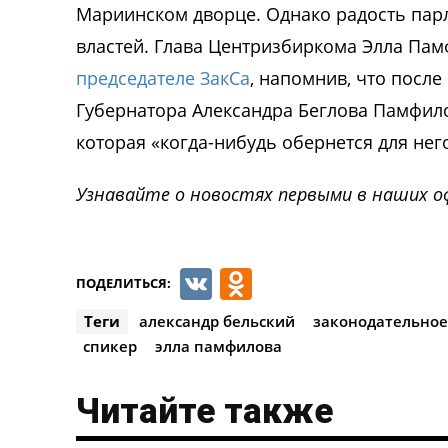
Мариинском дворце. Однако радость пар
властей. Глава Центризбиркома Элла Па
председателе ЗакСа
, напомнив, что посл
Губернатора Александра Беглова Памфил
которая «когда-нибудь обернется для не
Узнавайте о новостях первыми в наших о
VK
Odnoklassnik
ПОДЕЛИТЬСЯ:
Теги
александр бельский
законодательное
спикер
элла памфилова
Читайте также