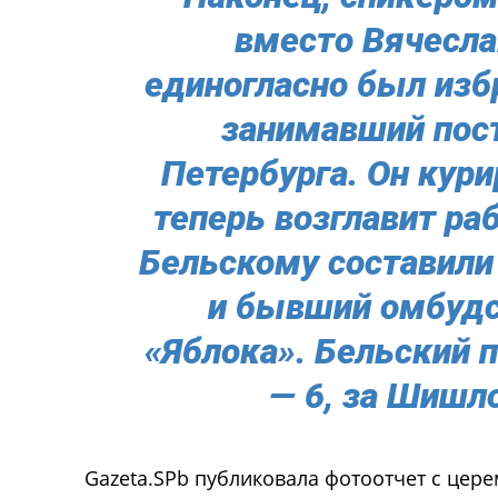
вместо Вячесла
единогласно был изб
занимавший пост
Петербурга. Он кури
теперь возглавит ра
Бельскому составили
и бывший омбуд
«Яблока». Бельский п
— 6, за Шишло
Gazeta.SPb публиковала фотоотчет с цер