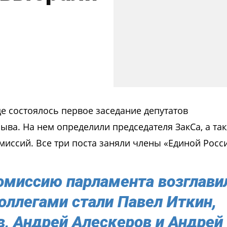
це состоялось первое заседание депутатов
ыва. На нем определили председателя ЗакСа, а та
миссий. Все три поста заняли члены «Единой Росс
омиссию парламента возглави
оллегами стали Павел Иткин,
, Андрей Алескеров и Андрей