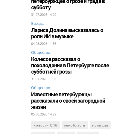
петербуржцев о грозе и граде в
субботу
31.07.2026 14:29
Звезды
Лариса Долина высказалась о
роли ИИ в музыке
04.08.2026 11:56
Общество
Колесов рассказал о
похолодании в Петербурге после
субботней грозы
31.07.2026 11:03
Общество
Известные петербуржцы
рассказали о своей загородной
жизни
05.08.2026 14:29
новости СПб
ленобласть
полиция