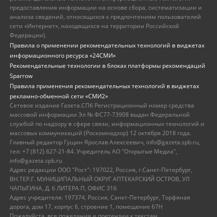
предоставления информации на основе сбора, систематизации и
анализа сведений, относящихся к предпочтениям пользователей
сети «Интернет», находящихся на территории Российской
Федерации).
Правила о применении рекомендательных технологий в виджетах
информационного ресурса «24СМИ»
Рекомендательные технологии в блоках платформы рекомендаций
Sparrow
Правила применения рекомендательных технологий в виджетах
рекламно-обменной сети «СМИ2»
Сетевое издание Газета.СПб Регистрационный номер средства
массовой информации Эл № ФС77-73908 выдан Федеральной
службой по надзору в сфере связи, информационных технологий и
массовых коммуникаций (Роскомнадзор) 12 октября 2018 года.
Главный редактор Гущин Ярослав Алексеевич, info@gazeta.spb.ru,
тел: +7 (812) 627-21-84. Учредитель АО "Открытые Медиа",
info@gazeta.spb.ru
Адрес редакции ООО "Рост": 197022, Россия, г.Санкт-Петербург,
ВН.ТЕР.Г. МУНИЦИПАЛЬНЫЙ ОКРУГ АПТЕКАРСКИЙ ОСТРОВ, УЛ
ЧАПЫГИНА, Д. 6 ЛИТЕРА П, ОФИС 316
Адрес учредителя: 197374, Россия, Санкт-Петербург, Торфяная
дорога, дом 17, корпус 6, строение 1, помещение 67Н
Пожалуйста, все пожелания и претензии к текстам,