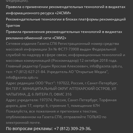
Федерации).
Правила о применении рекомендательных технологий в виджетах
информационного ресурса «24СМИ»
Рекомендательные технологии в блоках платформы рекомендаций
Sparrow
Правила применения рекомендательных технологий в виджетах
рекламно-обменной сети «СМИ2»
Сетевое издание Газета.СПб Регистрационный номер средства
массовой информации Эл № ФС77-73908 выдан Федеральной
службой по надзору в сфере связи, информационных технологий и
массовых коммуникаций (Роскомнадзор) 12 октября 2018 года.
Главный редактор Гущин Ярослав Алексеевич, info@gazeta.spb.ru,
тел: +7 (812) 627-21-84. Учредитель АО "Открытые Медиа",
info@gazeta.spb.ru
Адрес редакции ООО "Рост": 197022, Россия, г.Санкт-Петербург,
ВН.ТЕР.Г. МУНИЦИПАЛЬНЫЙ ОКРУГ АПТЕКАРСКИЙ ОСТРОВ, УЛ
ЧАПЫГИНА, Д. 6 ЛИТЕРА П, ОФИС 316
Адрес учредителя: 197374, Россия, Санкт-Петербург, Торфяная
дорога, дом 17, корпус 6, строение 1, помещение 67Н
Пожалуйста, все пожелания и претензии к текстам,
опубликованном на Газета.СПб, отправляйте ТОЛЬКО по
электронной почте.
По вопросам рекламы: +7 (812) 309-29-36,