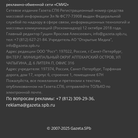
рекламно-обменной сети «СМИ2»
Сетевое издание Газета.СПб Регистрационный номер средства
массовой информации Эл № ФС77-73908 выдан Федеральной
службой по надзору в сфере связи, информационных технологий и
массовых коммуникаций (Роскомнадзор) 12 октября 2018 года.
Главный редактор Гущин Ярослав Алексеевич, info@gazeta.spb.ru,
тел: +7 (812) 627-21-84. Учредитель АО "Открытые Медиа",
info@gazeta.spb.ru
Адрес редакции ООО "Рост": 197022, Россия, г.Санкт-Петербург,
ВН.ТЕР.Г. МУНИЦИПАЛЬНЫЙ ОКРУГ АПТЕКАРСКИЙ ОСТРОВ, УЛ
ЧАПЫГИНА, Д. 6 ЛИТЕРА П, ОФИС 316
Адрес учредителя: 197374, Россия, Санкт-Петербург, Торфяная
дорога, дом 17, корпус 6, строение 1, помещение 67Н
Пожалуйста, все пожелания и претензии к текстам,
опубликованном на Газета.СПб, отправляйте ТОЛЬКО по
электронной почте.
По вопросам рекламы: +7 (812) 309-29-36,
reklama@gazeta.spb.ru
© 2007-2025 Gazeta.SPb