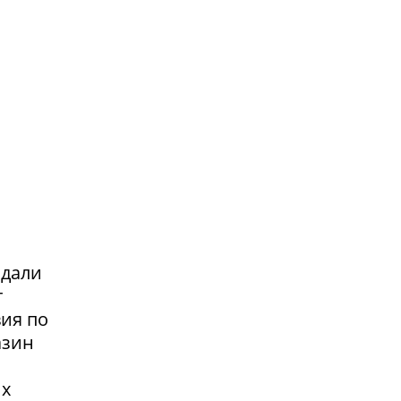
адали
т
вия по
азин
их