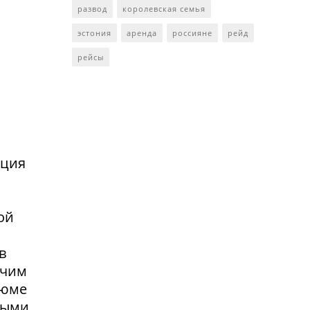
развод
королевская семья
эстония
аренда
россияне
рейд
рейсы
нция
ой
в
очим
зюме
выми