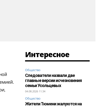
Интересное
Общество
ной
Следователи назвали две
главные версии исчезновения
демией.
семьи Усольцевых
ри,
04.08.2026 11:34
Общество
Жители Тюмени жалуются на