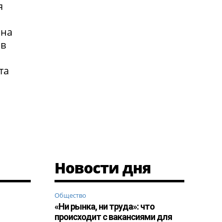
я
 на
 в
та
Новости дня
Общество
«Ни рынка, ни труда»: что
происходит с вакансиями для