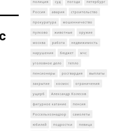
полиция
суд
погода
петербург
Россия
авария
строительство
прокуратура
мошенничество
с
пулково
животные
оружие
москва
работа
недвижимость
нарушения
бюджет
мчс
уголовное дело
тепло
пенсионеры
росгвардия
выплаты
закрытие
космос
ограничения
ущерб
Александр Колесов
фигурное катание
пенсия
Россельхознадзор
самолеты
юбилей
подростки
певица