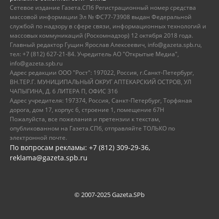
Сетевое издание Газета.СПб Регистрационный номер средства
массовой информации Эл № ФС77-73908 выдан Федеральной
службой по надзору в сфере связи, информационных технологий и
массовых коммуникаций (Роскомнадзор) 12 октября 2018 года.
Главный редактор Гущин Ярослав Алексеевич, info@gazeta.spb.ru,
тел: +7 (812) 627-21-84. Учредитель АО "Открытые Медиа",
info@gazeta.spb.ru
Адрес редакции ООО "Рост": 197022, Россия, г.Санкт-Петербург,
ВН.ТЕР.Г. МУНИЦИПАЛЬНЫЙ ОКРУГ АПТЕКАРСКИЙ ОСТРОВ, УЛ
ЧАПЫГИНА, Д. 6 ЛИТЕРА П, ОФИС 316
Адрес учредителя: 197374, Россия, Санкт-Петербург, Торфяная
дорога, дом 17, корпус 6, строение 1, помещение 67Н
Пожалуйста, все пожелания и претензии к текстам,
опубликованном на Газета.СПб, отправляйте ТОЛЬКО по
электронной почте.
По вопросам рекламы: +7 (812) 309-29-36,
reklama@gazeta.spb.ru
© 2007-2025 Gazeta.SPb