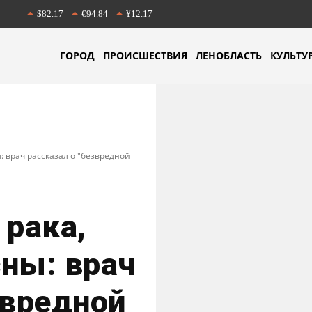
$82.17
€94.84
¥12.17
ГОРОД
ПРОИСШЕСТВИЯ
ЛЕНОБЛАСТЬ
КУЛЬТУ
: врач рассказал о "безвредной
 рака,
ны: врач
звредной