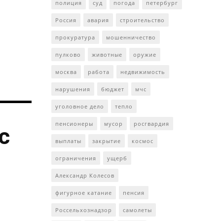
полиция
суд
погода
петербург
Россия
авария
строительство
прокуратура
мошенничество
пулково
животные
оружие
москва
работа
недвижимость
нарушения
бюджет
мчс
уголовное дело
тепло
пенсионеры
мусор
росгвардия
с
выплаты
закрытие
космос
ограничения
ущерб
Александр Колесов
фигурное катание
пенсия
Россельхознадзор
самолеты