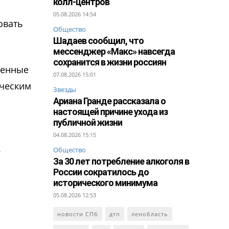
колл-центров
05.08.2026 14:54
овать
Общество
Шадаев сообщил, что
мессенджер «Макс» навсегда
сохранится в жизни россиян
ненные
07.08.2026 15:01
ическим
Звезды
Ариана Гранде рассказала о
настоящей причине ухода из
публичной жизни
04.08.2026 15:15
.
Общество
За 30 лет потребление алкоголя в
России сократилось до
исторического минимума
05.08.2026 12:53
новости СПб
дтп
ленобласть