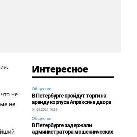
Интересное
ия,
Общество
 что не
В Петербурге пройдут торги на
аренду корпуса Апраксина двора
рые не
04.08.2026 16:59
Общество
В Петербурге задержали
ейший
администратора мошеннических