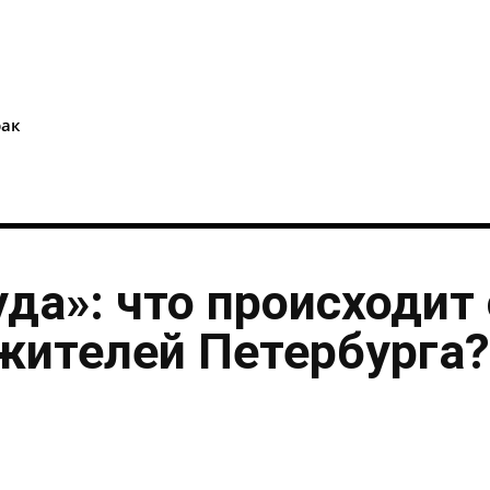
i
рак
уда»: что происходит 
жителей Петербурга?