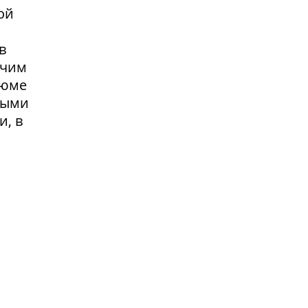
ой
в
очим
зюме
выми
и, в