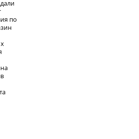
адали
т
вия по
азин
их
я
 на
 в
та