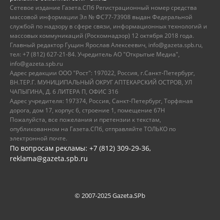
Сетевое издание Газета.СПб Регистрационный номер средства
массовой информации Эл № ФС77-73908 выдан Федеральной
службой по надзору в сфере связи, информационных технологий и
массовых коммуникаций (Роскомнадзор) 12 октября 2018 года.
Главный редактор Гущин Ярослав Алексеевич, info@gazeta.spb.ru,
тел: +7 (812) 627-21-84. Учредитель АО "Открытые Медиа",
info@gazeta.spb.ru
Адрес редакции ООО "Рост": 197022, Россия, г.Санкт-Петербург,
ВН.ТЕР.Г. МУНИЦИПАЛЬНЫЙ ОКРУГ АПТЕКАРСКИЙ ОСТРОВ, УЛ
ЧАПЫГИНА, Д. 6 ЛИТЕРА П, ОФИС 316
Адрес учредителя: 197374, Россия, Санкт-Петербург, Торфяная
дорога, дом 17, корпус 6, строение 1, помещение 67Н
Пожалуйста, все пожелания и претензии к текстам,
опубликованном на Газета.СПб, отправляйте ТОЛЬКО по
электронной почте.
По вопросам рекламы: +7 (812) 309-29-36,
reklama@gazeta.spb.ru
© 2007-2025 Gazeta.SPb