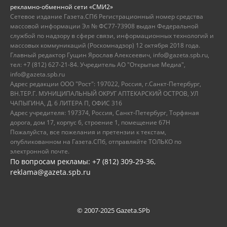
рекламно-обменной сети «СМИ2»
Сетевое издание Газета.СПб Регистрационный номер средства
массовой информации Эл № ФС77-73908 выдан Федеральной
службой по надзору в сфере связи, информационных технологий и
массовых коммуникаций (Роскомнадзор) 12 октября 2018 года.
Главный редактор Гущин Ярослав Алексеевич, info@gazeta.spb.ru,
тел: +7 (812) 627-21-84. Учредитель АО "Открытые Медиа",
info@gazeta.spb.ru
Адрес редакции ООО "Рост": 197022, Россия, г.Санкт-Петербург,
ВН.ТЕР.Г. МУНИЦИПАЛЬНЫЙ ОКРУГ АПТЕКАРСКИЙ ОСТРОВ, УЛ
ЧАПЫГИНА, Д. 6 ЛИТЕРА П, ОФИС 316
Адрес учредителя: 197374, Россия, Санкт-Петербург, Торфяная
дорога, дом 17, корпус 6, строение 1, помещение 67Н
Пожалуйста, все пожелания и претензии к текстам,
опубликованном на Газета.СПб, отправляйте ТОЛЬКО по
электронной почте.
По вопросам рекламы: +7 (812) 309-29-36,
reklama@gazeta.spb.ru
© 2007-2025 Gazeta.SPb