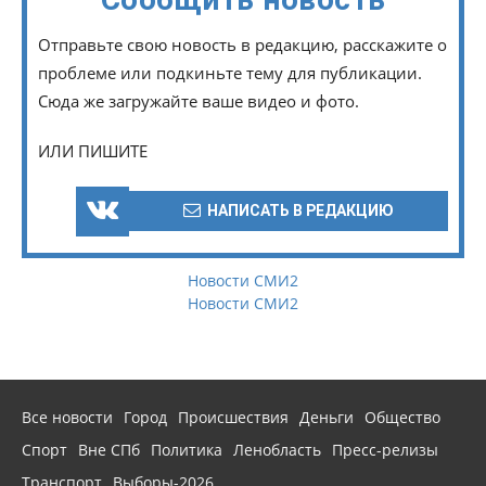
Отправьте свою новость в редакцию, расскажите о
проблеме или подкиньте тему для публикации.
Сюда же загружайте ваше видео и фото.
ИЛИ ПИШИТЕ
НАПИСАТЬ В РЕДАКЦИЮ
Новости СМИ2
Новости СМИ2
Все новости
Город
Происшествия
Деньги
Общество
Спорт
Вне СПб
Политика
Ленобласть
Пресс-релизы
Транспорт
Выборы-2026