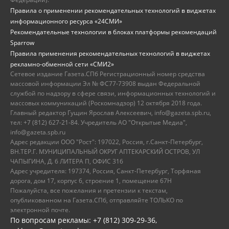
Правила о применении рекомендательных технологий в виджетах
информационного ресурса «24СМИ»
Рекомендательные технологии в блоках платформы рекомендаций
Sparrow
Правила применения рекомендательных технологий в виджетах
рекламно-обменной сети «СМИ2»
Сетевое издание Газета.СПб Регистрационный номер средства
массовой информации Эл № ФС77-73908 выдан Федеральной
службой по надзору в сфере связи, информационных технологий и
массовых коммуникаций (Роскомнадзор) 12 октября 2018 года.
Главный редактор Гущин Ярослав Алексеевич, info@gazeta.spb.ru,
тел: +7 (812) 627-21-84. Учредитель АО "Открытые Медиа",
info@gazeta.spb.ru
Адрес редакции ООО "Рост": 197022, Россия, г.Санкт-Петербург,
ВН.ТЕР.Г. МУНИЦИПАЛЬНЫЙ ОКРУГ АПТЕКАРСКИЙ ОСТРОВ, УЛ
ЧАПЫГИНА, Д. 6 ЛИТЕРА П, ОФИС 316
Адрес учредителя: 197374, Россия, Санкт-Петербург, Торфяная
дорога, дом 17, корпус 6, строение 1, помещение 67Н
Пожалуйста, все пожелания и претензии к текстам,
опубликованном на Газета.СПб, отправляйте ТОЛЬКО по
электронной почте.
По вопросам рекламы: +7 (812) 309-29-36,