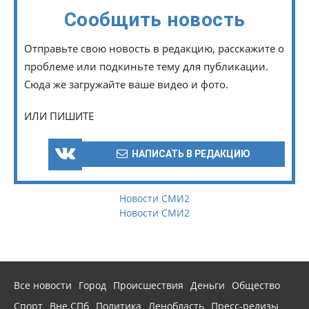
Сообщить новость
Отправьте свою новость в редакцию, расскажите о
проблеме или подкиньте тему для публикации.
Сюда же загружайте ваше видео и фото.
ИЛИ ПИШИТЕ
НАПИСАТЬ В РЕДАКЦИЮ
Новости СМИ2
Новости СМИ2
Все новости
Город
Происшествия
Деньги
Общество
Спорт
Вне СПб
Политика
Ленобласть
Пресс-релизы