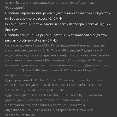
сети «Интернет», находящихся на территории Российской
Федерации).
Правила о применении рекомендательных технологий в виджетах
информационного ресурса «24СМИ»
Рекомендательные технологии в блоках платформы рекомендаций
Sparrow
Правила применения рекомендательных технологий в виджетах
рекламно-обменной сети «СМИ2»
Сетевое издание Газета.СПб Регистрационный номер средства
массовой информации Эл № ФС77-73908 выдан Федеральной
службой по надзору в сфере связи, информационных технологий и
массовых коммуникаций (Роскомнадзор) 12 октября 2018 года.
Главный редактор Гущин Ярослав Алексеевич, info@gazeta.spb.ru,
тел: +7 (812) 627-21-84. Учредитель АО "Открытые Медиа",
info@gazeta.spb.ru
Адрес редакции ООО "Рост": 197022, Россия, г.Санкт-Петербург,
ВН.ТЕР.Г. МУНИЦИПАЛЬНЫЙ ОКРУГ АПТЕКАРСКИЙ ОСТРОВ, УЛ
ЧАПЫГИНА, Д. 6 ЛИТЕРА П, ОФИС 316
Адрес учредителя: 197374, Россия, Санкт-Петербург, Торфяная
дорога, дом 17, корпус 6, строение 1, помещение 67Н
Пожалуйста, все пожелания и претензии к текстам,
опубликованном на Газета.СПб, отправляйте ТОЛЬКО по
электронной почте.