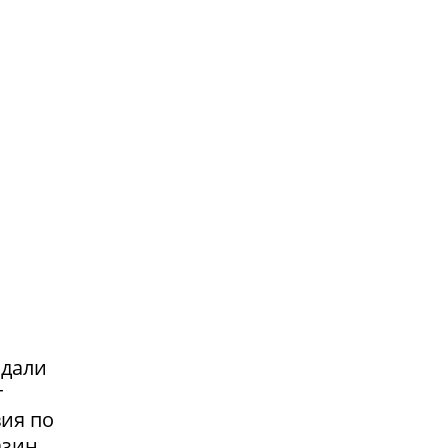
адали
т
вия по
азин