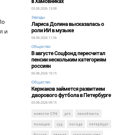
в Хамовниках
03.08.2026 13:08
Звезды
По
Лариса Долина высказалась о
роли ИИ в музыке
л и
04.08.2026 11:56
Общество
В августе Соцфонд пересчитал
пенсии нескольким категориям
россиян
06.08.2026 10:15
Общество
Кержаков займется развитием
дворового футбола в Петербурге
03.08.2026 09:15
новости СПб
дтп
ленобласть
полиция
суд
погода
петербург
Россия
авария
строительство