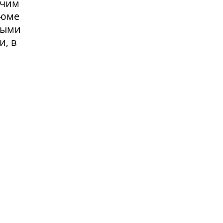
очим
зюме
выми
и, в