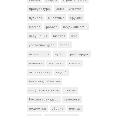
прокуратура
мошенничество
пулково
животные
оружие
москва
работа
недвижимость
нарушения
бюджет
мчс
уголовное дело
тепло
пенсионеры
мусор
росгвардия
выплаты
закрытие
космос
ограничения
ущерб
Александр Колесов
фигурное катание
пенсия
Россельхознадзор
самолеты
подростки
уборка
певица