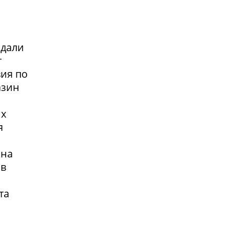
адали
т
вия по
азин
их
я
 на
 в
та