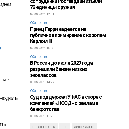
сотрудники Росгвардии изъяли
 идеи
72 единицы оружия
07.08.2026 12:51
Общество
Принц Гарри надеется на
публичное примирение с королем
Карлом III
ь
07.08.2026 16:38
Общество
В России до июля 2027 года
разрешили бензин низких
экоклассов
ктив
06.08.2026 14:27
Общество
Суд поддержал УФАС в споре с
 модель
компанией «НССД» о рекламе
банкротства
05.08.2026 11:25
ить
новости СПб
дтп
ленобласть