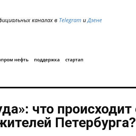
фициальных каналах в
Telegram
и
Дзене
i
зпром нефть
поддержка
стартап
уда»: что происходит 
жителей Петербурга?