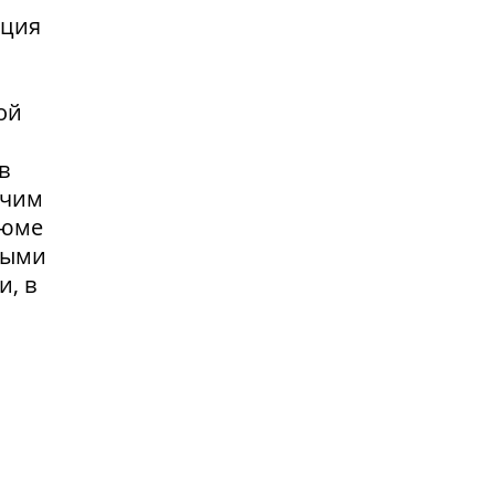
нция
ой
в
очим
зюме
выми
и, в