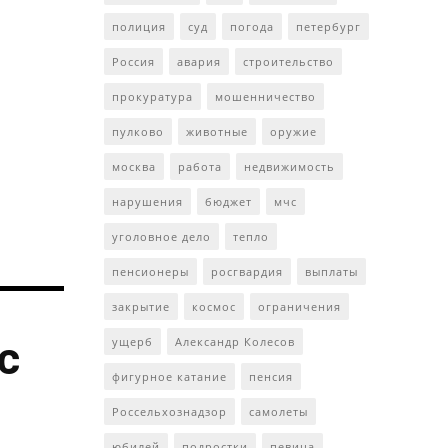
полиция
суд
погода
петербург
Россия
авария
строительство
прокуратура
мошенничество
пулково
животные
оружие
москва
работа
недвижимость
нарушения
бюджет
мчс
уголовное дело
тепло
пенсионеры
росгвардия
выплаты
закрытие
космос
ограничения
с
ущерб
Александр Колесов
фигурное катание
пенсия
Россельхознадзор
самолеты
юбилей
подростки
певица