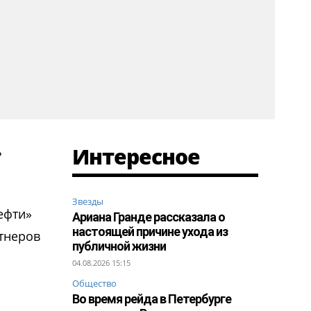
Интересное
ь
Звезды
ефти»
Ариана Гранде рассказала о
настоящей причине ухода из
ртнеров
публичной жизни
04.08.2026 15:15
Общество
Во время рейда в Петербурге