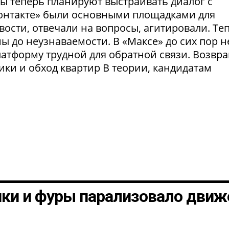
ты теперь планируют выстраивать диалог с
Контакте» были основными площадками для
ости, отвечали на вопросы, агитировали. Те
 до неузнаваемости. В «Максе» до сих пор н
латформу трудной для обратной связи. Возвр
рики и обход квартир В теории, кандидатам
шки и фуры парализовало движ