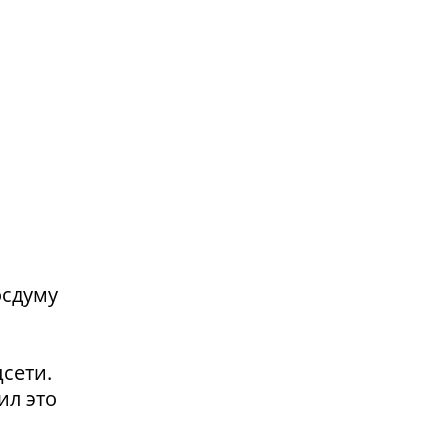
осдуму
сети.
ил это