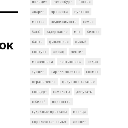
полиция
петербург
Россия
авария
проверка
пулково
москва
недвижимость
семья
ЗакС
задержание
мчс
бизнес
ток
банки
финляндия
жильё
конкурс
штраф
пенсии
мошенники
пенсионеры
отдых
турция
кирилл поляков
космос
ограничения
фигурное катание
концерт
самолеты
депутаты
юбилей
подростки
судебные приставы
певица
королевская семья
эстония