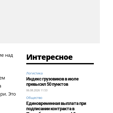
Интересное
ие над
Логистика
ием
Индекс грузовиков в июле
превысил 50 пунктов
а
06.08.2026 11:53
ри. Это
Общество
Единовременная выплата при
подписании контракта в