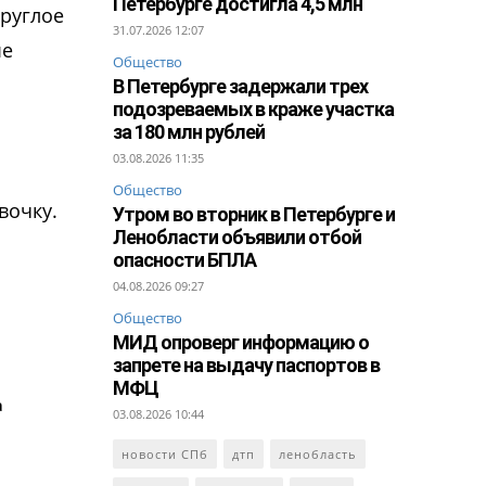
Петербурге достигла 4,5 млн
круглое
31.07.2026 12:07
ые
Общество
В Петербурге задержали трех
подозреваемых в краже участка
за 180 млн рублей
03.08.2026 11:35
Общество
вочку.
Утром во вторник в Петербурге и
Ленобласти объявили отбой
опасности БПЛА
04.08.2026 09:27
Общество
МИД опроверг информацию о
запрете на выдачу паспортов в
МФЦ
а
03.08.2026 10:44
новости СПб
дтп
ленобласть