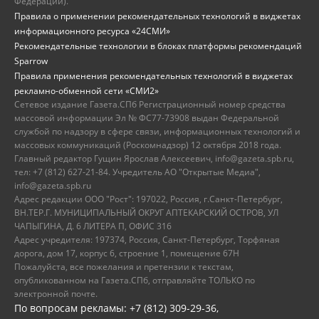
Федерации).
Правила о применении рекомендательных технологий в виджетах
информационного ресурса «24СМИ»
Рекомендательные технологии в блоках платформы рекомендаций
Sparrow
Правила применения рекомендательных технологий в виджетах
рекламно-обменной сети «СМИ2»
Сетевое издание Газета.СПб Регистрационный номер средства
массовой информации Эл № ФС77-73908 выдан Федеральной
службой по надзору в сфере связи, информационных технологий и
массовых коммуникаций (Роскомнадзор) 12 октября 2018 года.
Главный редактор Гущин Ярослав Алексеевич, info@gazeta.spb.ru,
тел: +7 (812) 627-21-84. Учредитель АО "Открытые Медиа",
info@gazeta.spb.ru
Адрес редакции ООО "Рост": 197022, Россия, г.Санкт-Петербург,
ВН.ТЕР.Г. МУНИЦИПАЛЬНЫЙ ОКРУГ АПТЕКАРСКИЙ ОСТРОВ, УЛ
ЧАПЫГИНА, Д. 6 ЛИТЕРА П, ОФИС 316
Адрес учредителя: 197374, Россия, Санкт-Петербург, Торфяная
дорога, дом 17, корпус 6, строение 1, помещение 67Н
Пожалуйста, все пожелания и претензии к текстам,
опубликованном на Газета.СПб, отправляйте ТОЛЬКО по
электронной почте.
По вопросам рекламы: +7 (812) 309-29-36,