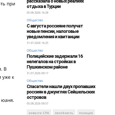
рассказала о новых реалиях
фть при
отдыха в Турции
05.08.2026 16:28
Общество
С августа россияне получат
новые пенсии, налоговые
уведомления и квитанции
31.07.2026 16:25
Общество
Полицейские задержали 16
нелегалов на стройках в
Пушкинском районе
. В
31.07.2026 09:17
 уже к
Общество
Спасатели нашли двух пропавших
россиян в джунглях Сейшельских
островов
 юаня.
05.08.2026 09:57
новости СПб
ленобласть
полиция