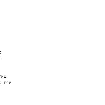
о
х
ких
, все