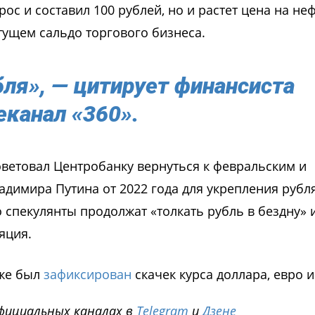
рос и составил 100 рублей, но и растет цена на не
тущем сальдо торгового бизнеса.
бля», — цитирует финансиста
еканал «360»
.
ветовал Центробанку вернуться к февральским и
димира Путина от 2022 года для укрепления рубля
 спекулянты продолжат «толкать рубль в бездну» и
яция.
рже был
зафиксирован
скачек курса доллара, евро и
фициальных каналах в
Telegram
и
Дзене