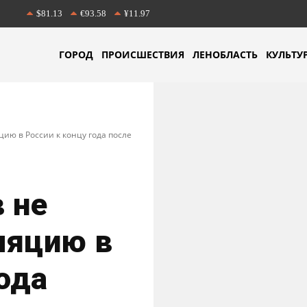
$81.13
€93.58
¥11.97
ГОРОД
ПРОИСШЕСТВИЯ
ЛЕНОБЛАСТЬ
КУЛЬТУ
ию в России к концу года после
 не
ляцию в
ода