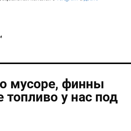
i
и
о мусоре, финны
 топливо у нас под