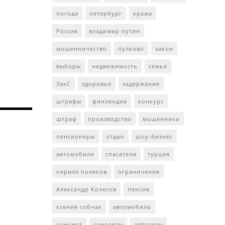
погода
петербург
кража
Россия
владимир путин
мошенничество
пулково
закон
выборы
недвижимость
семья
ЗакС
здоровье
задержание
штрафы
финляндия
конкурс
штраф
производство
мошенники
пенсионеры
отдых
шоу-бизнес
автомобили
спасатели
турция
кирилл поляков
ограничения
Александр Колесов
пенсия
ксения собчак
автомобиль
концерт
самолеты
депутаты