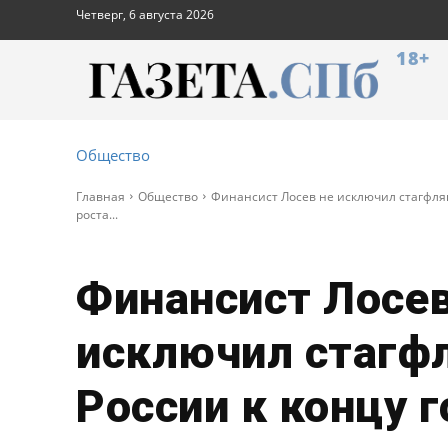
Четверг, 6 августа 2026
18+
Общество
Главная
Общество
Финансист Лосев не исключил стагфляц
роста...
Финансист Лосев
исключил стагф
России к концу г