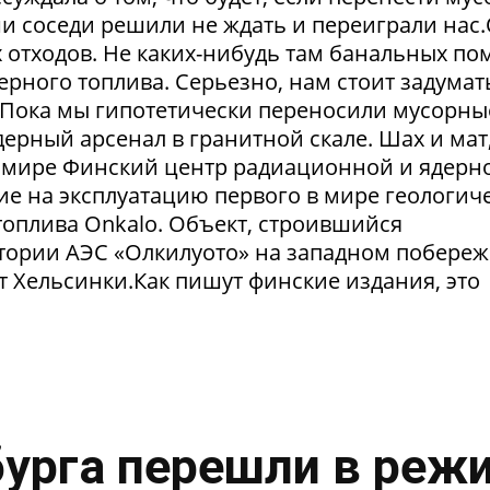
и соседи решили не ждать и переиграли нас
отходов. Не каких-нибудь там банальных пом
рного топлива. Серьезно, нам стоит задумат
. Пока мы гипотетически переносили мусорны
ерный арсенал в гранитной скале. Шах и мат,
 в мире Финский центр радиационной и ядерн
ие на эксплуатацию первого в мире геологич
оплива Onkalo. Объект, строившийся
тории АЭС «Олкилуото» на западном побере
т Хельсинки.Как пишут финские издания, это
урга перешли в реж