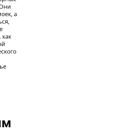
.Они
оек, а
ься,
е
 как
ой
еского
жье
им