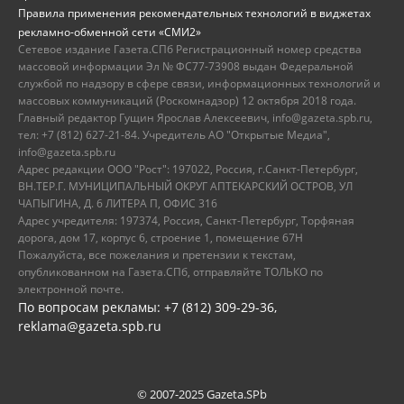
Правила применения рекомендательных технологий в виджетах
рекламно-обменной сети «СМИ2»
Сетевое издание Газета.СПб Регистрационный номер средства
массовой информации Эл № ФС77-73908 выдан Федеральной
службой по надзору в сфере связи, информационных технологий и
массовых коммуникаций (Роскомнадзор) 12 октября 2018 года.
Главный редактор Гущин Ярослав Алексеевич, info@gazeta.spb.ru,
тел: +7 (812) 627-21-84. Учредитель АО "Открытые Медиа",
info@gazeta.spb.ru
Адрес редакции ООО "Рост": 197022, Россия, г.Санкт-Петербург,
ВН.ТЕР.Г. МУНИЦИПАЛЬНЫЙ ОКРУГ АПТЕКАРСКИЙ ОСТРОВ, УЛ
ЧАПЫГИНА, Д. 6 ЛИТЕРА П, ОФИС 316
Адрес учредителя: 197374, Россия, Санкт-Петербург, Торфяная
дорога, дом 17, корпус 6, строение 1, помещение 67Н
Пожалуйста, все пожелания и претензии к текстам,
опубликованном на Газета.СПб, отправляйте ТОЛЬКО по
электронной почте.
По вопросам рекламы: +7 (812) 309-29-36,
reklama@gazeta.spb.ru
© 2007-2025 Gazeta.SPb