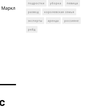
подростки
уборка
певица
н Маркл
развод
королевская семья
эксперты
аренда
россияне
рейд
с