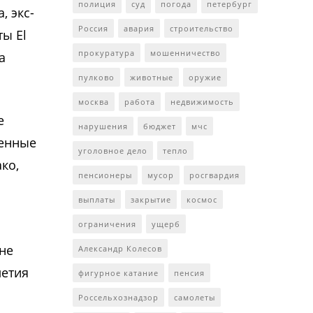
полиция
суд
погода
петербург
, экс-
Россия
авария
строительство
ы El
прокуратура
мошенничество
а
пулково
животные
оружие
москва
работа
недвижимость
е
нарушения
бюджет
мчс
ленные
уголовное дело
тепло
ко,
пенсионеры
мусор
росгвардия
выплаты
закрытие
космос
ограничения
ущерб
не
Александр Колесов
летия
фигурное катание
пенсия
Россельхознадзор
самолеты