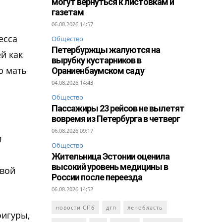
могут вернуться к листовкам и
газетам
06.08.2026 14:57
есса
Общество
Петербуржцы жалуются на
й как
вырубку кустарников в
ю мать
Ораниенбаумском саду
04.08.2026 14:43
Общество
Пассажиры 23 рейсов не вылетят
вовремя из Петербурга в четверг
06.08.2026 09:17
м
Общество
Жительница Эстонии оценила
высокий уровень медицины в
рвой
России после переезда
06.08.2026 14:52
новости СПб
дтп
ленобласть
фигуры,