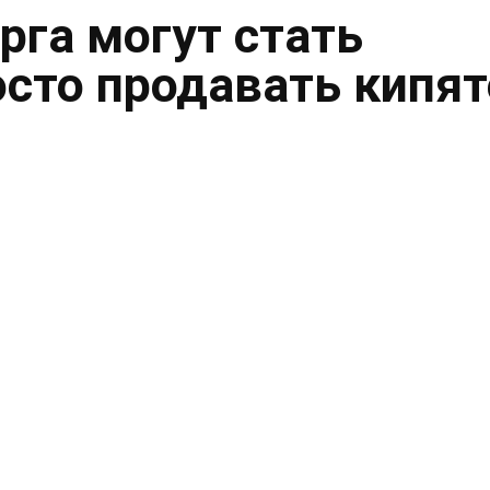
рга могут стать
осто продавать кипя