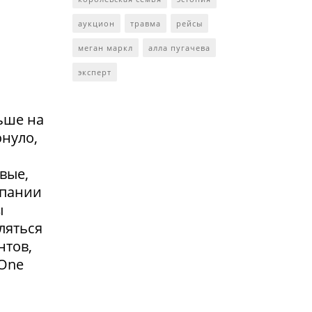
аукцион
травма
рейсы
меган маркл
алла пугачева
эксперт
ьше на
онуло,
вые,
мпании
ы
ляться
нтов,
 One