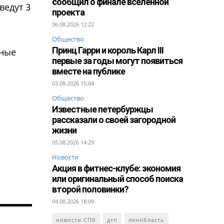
сообщил о финале вселенной
ведут 3
проекта
06.08.2026 12:22
Общество
Принц Гарри и король Карл III
жные
первые за годы могут появиться
вместе на публике
03.08.2026 15:04
Общество
Известные петербуржцы
рассказали о своей загородной
жизни
05.08.2026 14:29
Новости
Акция в фитнес-клубе: экономия
или оригинальный способ поиска
второй половинки?
04.08.2026 18:09
новости СПб
дтп
ленобласть