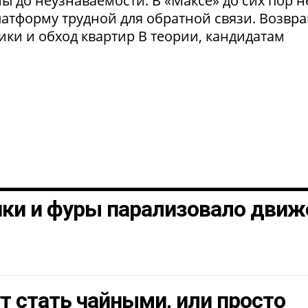
 до неузнаваемости. В «Максе» до сих пор н
латформу трудной для обратной связи. Возвр
рики и обход квартир В теории, кандидатам
шки и фуры парализовало движ
т стать чайными, или просто