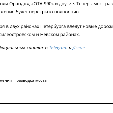
ли Орандж», «ОТА-990» и другие. Теперь мост раз
вижение будет перекрыто полностью.
ября в двух районах Петербурга введут новые доро
асилеостровском и Невском районах.
фициальных каналах в
Telegram
и
Дзене
i
ижения
разводка моста