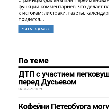
страницы удалены или переименованы
функции комментариев, что делает п
к истокам: листовки, газеты, календа
придется...
ЧИТАТЬ ДАЛЕЕ
По теме
ДТП с участием легкову
перед Дусьевом
06.08.2026 18:29
Кофейни Петербурга могу