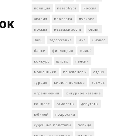
полиция
петербург
Россия
ток
авария
проверка
пулково
москва
недвижимость
семья
ЗакС
задержание
мчс
бизнес
банки
финляндия
жильё
конкурс
штраф
пенсии
мошенники
пенсионеры
отдых
турция
кирилл поляков
космос
ограничения
фигурное катание
концерт
самолеты
депутаты
юбилей
подростки
судебные приставы
певица
королевская семья
эстония