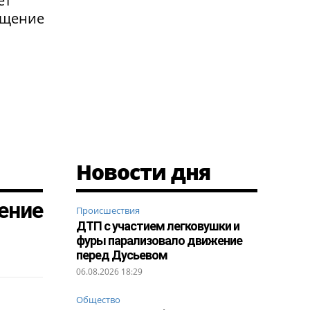
ет
ащение
Новости дня
ение
Происшествия
ДТП с участием легковушки и
фуры парализовало движение
перед Дусьевом
06.08.2026 18:29
Общество