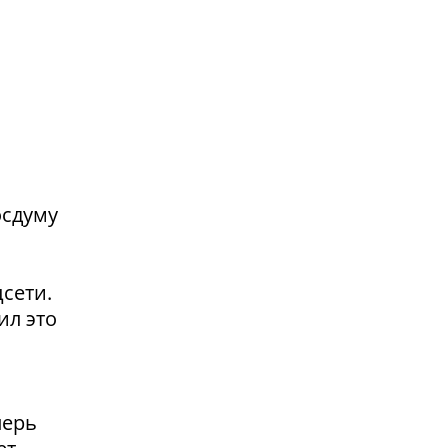
осдуму
сети.
ил это
перь