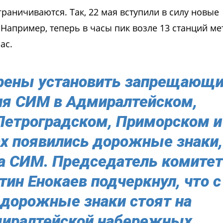
рaничиваются. Так, 22 мая вступили в силу новые
Например, теперь в часы пик возле 13 станций ме
ас.
рены установить запрещающ
ия СИМ в Адмиралтейском,
Петроградском, Приморском и
х появились дорожные знaки,
а СИМ. Председатель комитет
тин Енокаев подчеркнул, что с
 дорожные знaки стоят на
миралтейской набережных.