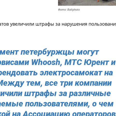
Фото: Вaltphoto
окатов увеличили штрафы за нарушения пользован
омент петербуржцы могут
рвисами Whoosh, МТС Юрент и
рендовать электросамокат на
Между тем, все три компании
личили штрафы за различные
аемые пользователями, о чем
ой на Ассоциацию операторов