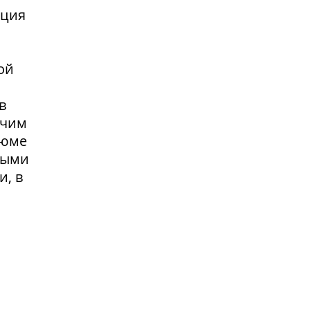
нция
ой
в
очим
зюме
выми
и, в