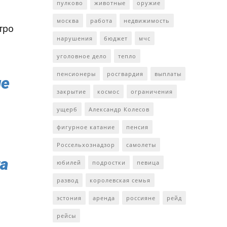
пулково
животные
оружие
москва
работа
недвижимость
тро
нарушения
бюджет
мчс
уголовное дело
тепло
пенсионеры
росгвардия
выплаты
ие
закрытие
космос
ограничения
ущерб
Александр Колесов
фигурное катание
пенсия
Россельхознадзор
самолеты
а
юбилей
подростки
певица
развод
королевская семья
эстония
аренда
россияне
рейд
рейсы