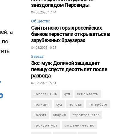
звездопадом Персеиды
04.08.2026 17:44
Общество
Сайты некоторых российских
ей, а
банков перестали открываться в
зарубежных браузерах
 по
04.08.2026 10:25
тить
Звезды
Экс-муж Долиной защищает
певицу спустя десять лет после
развода
т
07.08.2026 15:51
о
новости СПб
дтп
ленобласть
полиция
суд
погода
петербург
Россия
авария
строительство
прокуратура
мошенничество