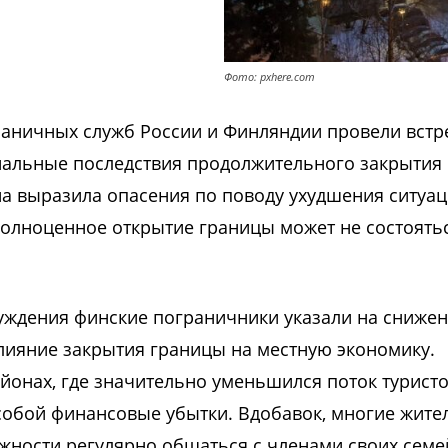
Фото: pxhere.com
раничных служб России и Финляндии провели встре
иальные последствия продолжительного закрытия
а выразила опасения по поводу ухудшения ситуац
полноценное открытие границы может не состоять
суждения финские пограничники указали на сниже
влияние закрытия границы на местную экономику.
йонах, где значительно уменьшился поток туристо
 собой финансовые убытки. Вдобавок, многие жите
ности регулярно общаться с членами своих семе