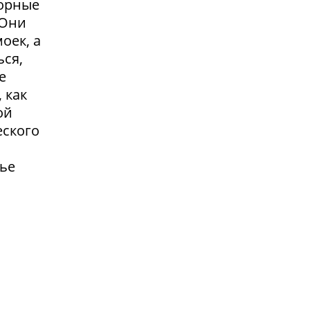
сорные
.Они
оек, а
ься,
е
 как
ой
еского
жье