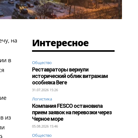
Интересное
чу, на
ии в
Общество
ся
Реставраторы вернули
исторический облик витражам
особняка Веге
31.07.2026 15:26
ние
Логистика
Компания FESCO остановила
прием заявок на перевозки через
в из
Черное море
ли
05.08.2026 15:46
Общество
й,