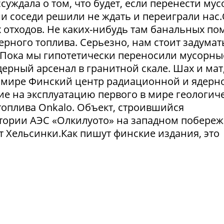
суждала о том, что будет, если перенести му
и соседи решили не ждать и переиграли нас
отходов. Не каких-нибудь там банальных пом
рного топлива. Серьезно, нам стоит задумат
. Пока мы гипотетически переносили мусорны
ерный арсенал в гранитной скале. Шах и мат,
 в мире Финский центр радиационной и ядерн
ие на эксплуатацию первого в мире геологич
оплива Onkalo. Объект, строившийся
тории АЭС «Олкилуото» на западном побере
т Хельсинки.Как пишут финские издания, это