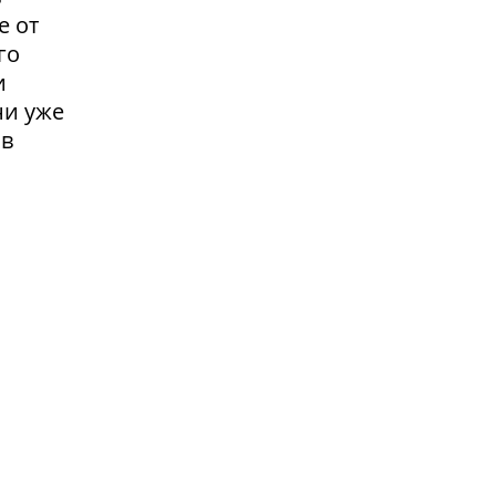
е от
го
и
ни уже
 в