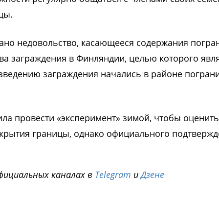
цы.
зано недовольство, касающееся содержания погра
а заграждения в Финляндии, целью которого явл
зведению заграждения начались в районе погран
ила провести «эксперимент» зимой, чтобы оценить
ткрытия границы, однако официального подтверж
фициальных каналах в
Telegram
и
Дзене
i