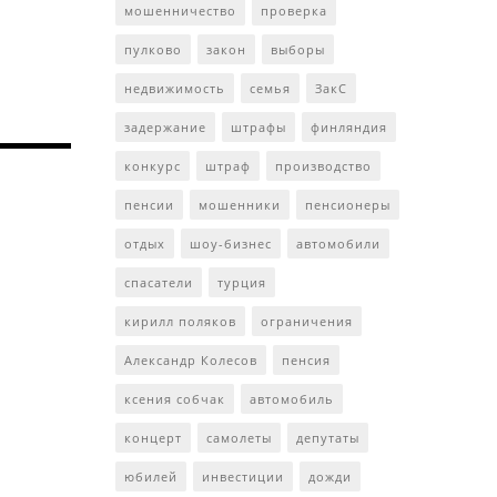
мошенничество
проверка
пулково
закон
выборы
недвижимость
семья
ЗакС
задержание
штрафы
финляндия
конкурс
штраф
производство
пенсии
мошенники
пенсионеры
отдых
шоу-бизнес
автомобили
спасатели
турция
кирилл поляков
ограничения
Александр Колесов
пенсия
ксения собчак
автомобиль
концерт
самолеты
депутаты
юбилей
инвестиции
дожди