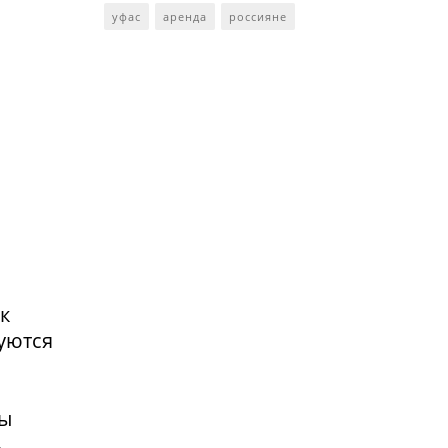
уфас
аренда
россияне
к
уются
вы
ь