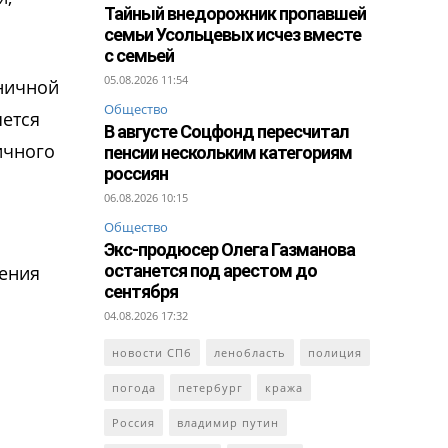
Тайный внедорожник пропавшей
семьи Усольцевых исчез вместе
с семьей
05.08.2026 11:54
ничной
Общество
яется
В августе Соцфонд пересчитал
ичного
пенсии нескольким категориям
россиян
06.08.2026 10:15
Общество
Экс-продюсер Олега Газманова
останется под арестом до
дения
сентября
04.08.2026 17:32
новости СПб
ленобласть
полиция
погода
петербург
кража
Россия
владимир путин