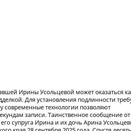
авшей Ирины Усольцевой может оказаться ка
одделкой. Для установления подлинности треб
ку современные технологии позволяют
секундам записи. Таинственное сообщение от
его супруга Ирина и их дочь Арина Усольце
ого края 28 сентября 2025 года. Спустя десят