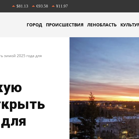
$81.13
€93.58
¥11.97
ГОРОД
ПРОИСШЕСТВИЯ
ЛЕНОБЛАСТЬ
КУЛЬТУ
ь зимой 2025 года для
кую
ткрыть
 для