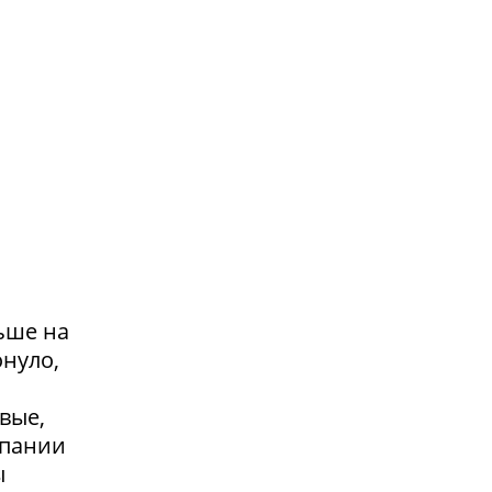
ьше на
онуло,
вые,
мпании
ы