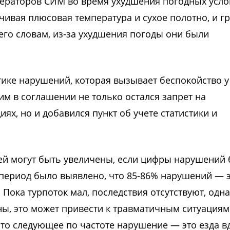
ператоров СИМ во время ухудшения погодных усло
чивая плюсовая температура и сухое полотно, и г
 его словам, из-за ухудшения погоды они были
тике нарушений, которая вызывает беспокойство у
тим в соглашении не только остался запрет на
х, но и добавился пункт об учете статистики и
ей могут быть увеличены, если цифры нарушений 
й период было выявлено, что 85-86% нарушений — 
ока турпоток мал, последствия отсутствуют, одна
ны, это может привести к травматичным ситуациям
что следующее по частоте нарушение — это езда в