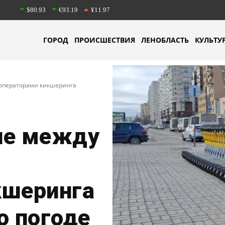
$80.93
€93.19
¥11.97
ГОРОД
ПРОИСШЕСТВИЯ
ЛЕНОБЛАСТЬ
КУЛЬТУ
 операторами кикшеринга
ие между
кшеринга
о погоде