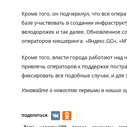
Кроме того, он подчеркнул, что все опер
базе участвовать в создании инфраструк
велодорожек и так далее. Обновленное с
операторов кикшеринга: «Яндекс.GO», «М
Кроме того, власти города работают над
привлечь операторов к поддержке постр
фиксировать все подобные случаи, и для 
Узнавайте о новостях первыми в наших о
VK
Odnoklassnik
ПОДЕЛИТЬСЯ:
Теги
новости СПб
погода
самокаты
сог