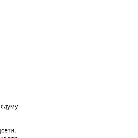
осдуму
сети.