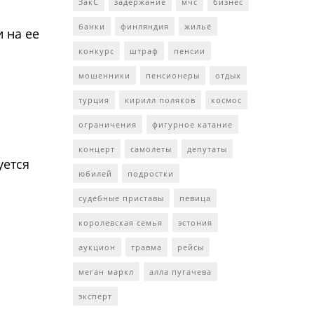
ЗакС
задержание
мчс
бизнес
банки
финляндия
жильё
 на ее
конкурс
штраф
пенсии
мошенники
пенсионеры
отдых
турция
кирилл поляков
космос
ограничения
фигурное катание
концерт
самолеты
депутаты
уется
юбилей
подростки
судебные приставы
певица
королевская семья
эстония
аукцион
травма
рейсы
меган маркл
алла пугачева
эксперт