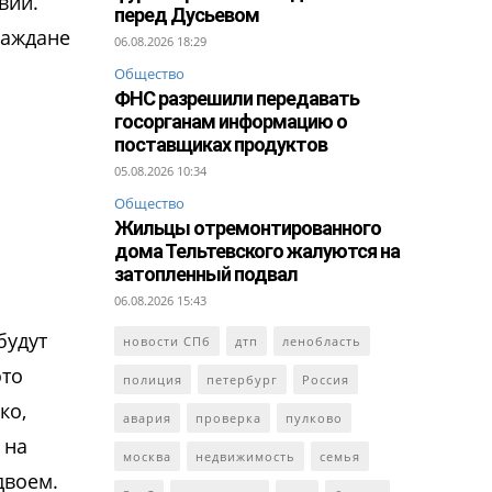
вий.
перед Дусьевом
раждане
06.08.2026 18:29
Общество
ФНС разрешили передавать
госорганам информацию о
поставщиках продуктов
05.08.2026 10:34
Общество
Жильцы отремонтированного
дома Тельтевского жалуются на
затопленный подвал
06.08.2026 15:43
будут
новости СПб
дтп
ленобласть
это
полиция
петербург
Россия
ко,
авария
проверка
пулково
 на
москва
недвижимость
семья
двоем.