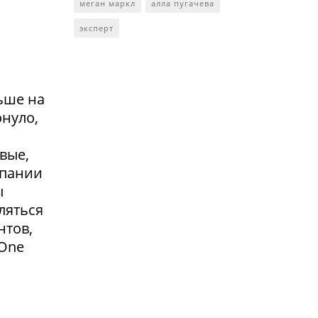
меган маркл
алла пугачева
эксперт
ьше на
онуло,
вые,
мпании
ы
ляться
нтов,
 One