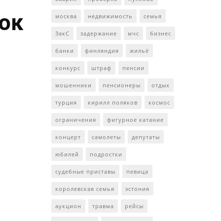
ток
москва
недвижимость
семья
ЗакС
задержание
мчс
бизнес
банки
финляндия
жильё
конкурс
штраф
пенсии
мошенники
пенсионеры
отдых
турция
кирилл поляков
космос
ограничения
фигурное катание
концерт
самолеты
депутаты
юбилей
подростки
судебные приставы
певица
королевская семья
эстония
аукцион
травма
рейсы