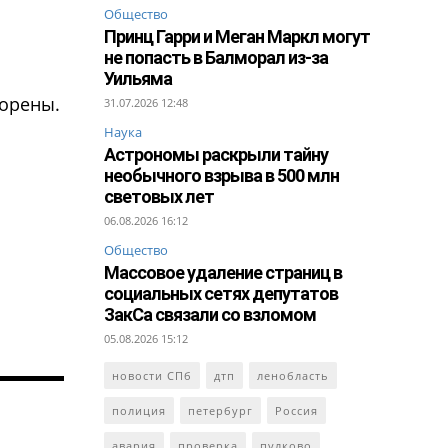
Общество
Принц Гарри и Меган Маркл могут
не попасть в Балморал из-за
Уильяма
ворены.
31.07.2026 12:48
Наука
Астрономы раскрыли тайну
необычного взрыва в 500 млн
световых лет
06.08.2026 16:12
Общество
Массовое удаление страниц в
социальных сетях депутатов
ЗакСа связали со взломом
05.08.2026 15:12
новости СПб
дтп
ленобласть
полиция
петербург
Россия
авария
проверка
пулково