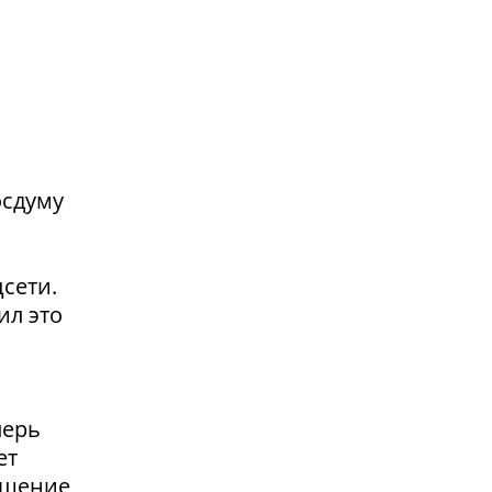
осдуму
сети.
ил это
перь
ет
ащение