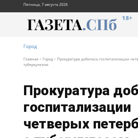
Пятница, 7 августа 2026
18+
Город
Главная
Город
Прокуратура добилась госпитализации чет
туберкулезом
Прокуратура до
госпитализации
четверых петер