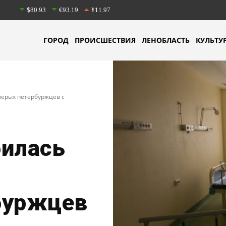
$80.93
€93.19
¥11.97
ГОРОД
ПРОИСШЕСТВИЯ
ЛЕНОБЛАСТЬ
КУЛЬТУ
верых петербуржцев с
билась
буржцев