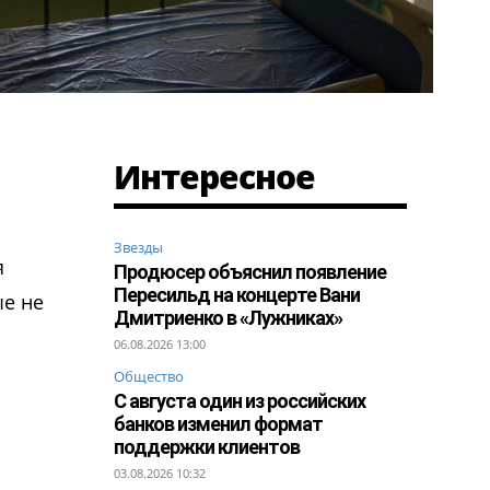
Интересное
Звезды
я
Продюсер объяснил появление
Пересильд на концерте Вани
ые не
Дмитриенко в «Лужниках»
06.08.2026 13:00
Общество
С августа один из российских
банков изменил формат
поддержки клиентов
03.08.2026 10:32