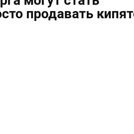
рга могут стать
осто продавать кипя