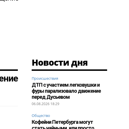
Новости дня
ение
Происшествия
ДТП с участием легковушки и
фуры парализовало движение
перед Дусьевом
06.08.2026 18:29
Общество
Кофейни Петербурга могут
стать чайными, или просто