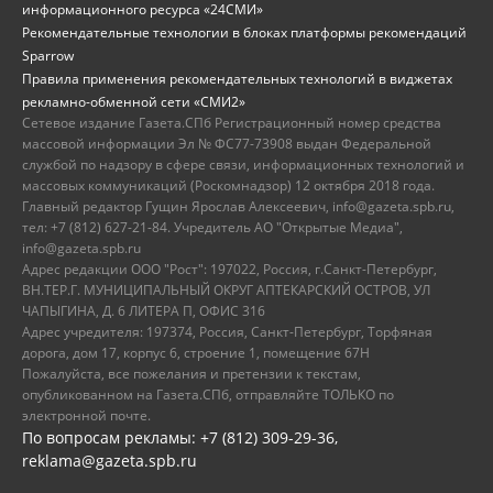
информационного ресурса «24СМИ»
Рекомендательные технологии в блоках платформы рекомендаций
Sparrow
Правила применения рекомендательных технологий в виджетах
рекламно-обменной сети «СМИ2»
Сетевое издание Газета.СПб Регистрационный номер средства
массовой информации Эл № ФС77-73908 выдан Федеральной
службой по надзору в сфере связи, информационных технологий и
массовых коммуникаций (Роскомнадзор) 12 октября 2018 года.
Главный редактор Гущин Ярослав Алексеевич, info@gazeta.spb.ru,
тел: +7 (812) 627-21-84. Учредитель АО "Открытые Медиа",
info@gazeta.spb.ru
Адрес редакции ООО "Рост": 197022, Россия, г.Санкт-Петербург,
ВН.ТЕР.Г. МУНИЦИПАЛЬНЫЙ ОКРУГ АПТЕКАРСКИЙ ОСТРОВ, УЛ
ЧАПЫГИНА, Д. 6 ЛИТЕРА П, ОФИС 316
Адрес учредителя: 197374, Россия, Санкт-Петербург, Торфяная
дорога, дом 17, корпус 6, строение 1, помещение 67Н
Пожалуйста, все пожелания и претензии к текстам,
опубликованном на Газета.СПб, отправляйте ТОЛЬКО по
электронной почте.
По вопросам рекламы: +7 (812) 309-29-36,
reklama@gazeta.spb.ru