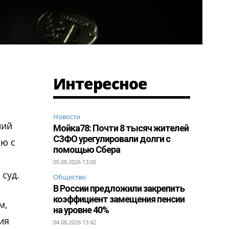
Интересное
Новости
ний
Мойка78: Почти 8 тысяч жителей
СЗФО урегулировали долги с
ью с
помощью Сбера
05.08.2026 13:00
суд.
Общество
В России предложили закрепить
коэффициент замещения пенсии
м,
на уровне 40%
ия
04.08.2026 13:42