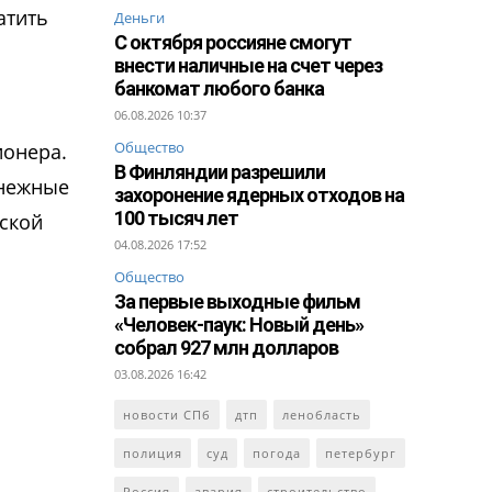
атить
Деньги
С октября россияне смогут
внести наличные на счет через
банкомат любого банка
о
06.08.2026 10:37
Общество
ионера.
В Финляндии разрешили
енежные
захоронение ядерных отходов на
100 тысяч лет
еской
04.08.2026 17:52
Общество
За первые выходные фильм
«Человек-паук: Новый день»
собрал 927 млн долларов
03.08.2026 16:42
новости СПб
дтп
ленобласть
полиция
суд
погода
петербург
Россия
авария
строительство