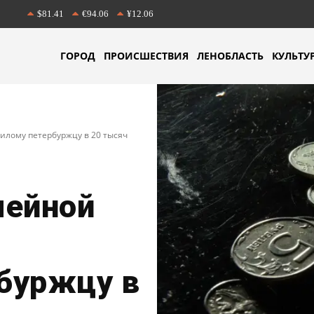
$81.41
€94.06
¥12.06
ГОРОД
ПРОИСШЕСТВИЯ
ЛЕНОБЛАСТЬ
КУЛЬТУ
лому петербуржцу в 20 тысяч
мейной
буржцу в