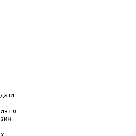
адали
т
вия по
азин
их