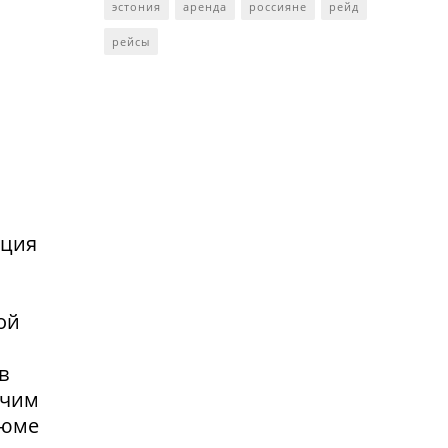
эстония
аренда
россияне
рейд
рейсы
нция
ой
в
очим
зюме