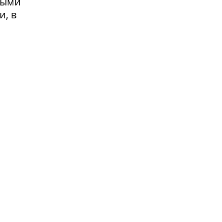
выми
и, в