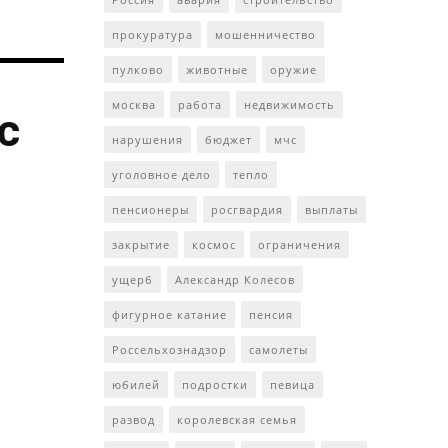
прокуратура
мошенничество
пулково
животные
оружие
москва
работа
недвижимость
с
нарушения
бюджет
мчс
уголовное дело
тепло
пенсионеры
росгвардия
выплаты
закрытие
космос
ограничения
ущерб
Александр Колесов
фигурное катание
пенсия
Россельхознадзор
самолеты
юбилей
подростки
певица
развод
королевская семья