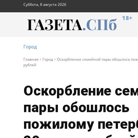
Суббота, 8 августа 2026
18+
Город
Главная
Город
Оскорбление семейной пары обошлось пожи
рублей
Оскорбление се
пары обошлось
пожилому петер