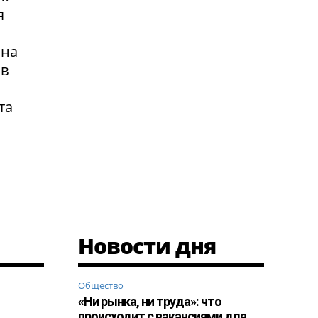
я
 на
 в
та
Новости дня
Общество
«Ни рынка, ни труда»: что
происходит с вакансиями для