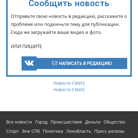
Сообщить новость
Отправьте свою новость в редакцию, расскажите о
проблеме или подкиньте тему для публикации.
Сюда же загружайте ваше видео и фото.
ИЛИ ПИШИТЕ
НАПИСАТЬ В РЕДАКЦИЮ
Новости СМИ2
Новости СМИ2
Все новости
Город
Происшествия
Деньги
Общество
Спорт
Вне СПб
Политика
Ленобласть
Пресс-релизы