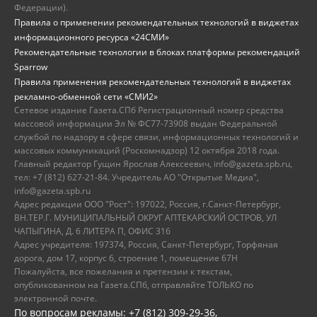
Федерации).
Правила о применении рекомендательных технологий в виджетах
информационного ресурса «24СМИ»
Рекомендательные технологии в блоках платформы рекомендаций
Sparrow
Правила применения рекомендательных технологий в виджетах
рекламно-обменной сети «СМИ2»
Сетевое издание Газета.СПб Регистрационный номер средства
массовой информации Эл № ФС77-73908 выдан Федеральной
службой по надзору в сфере связи, информационных технологий и
массовых коммуникаций (Роскомнадзор) 12 октября 2018 года.
Главный редактор Гущин Ярослав Алексеевич, info@gazeta.spb.ru,
тел: +7 (812) 627-21-84. Учредитель АО "Открытые Медиа",
info@gazeta.spb.ru
Адрес редакции ООО "Рост": 197022, Россия, г.Санкт-Петербург,
ВН.ТЕР.Г. МУНИЦИПАЛЬНЫЙ ОКРУГ АПТЕКАРСКИЙ ОСТРОВ, УЛ
ЧАПЫГИНА, Д. 6 ЛИТЕРА П, ОФИС 316
Адрес учредителя: 197374, Россия, Санкт-Петербург, Торфяная
дорога, дом 17, корпус 6, строение 1, помещение 67Н
Пожалуйста, все пожелания и претензии к текстам,
опубликованном на Газета.СПб, отправляйте ТОЛЬКО по
электронной почте.
По вопросам рекламы: +7 (812) 309-29-36,