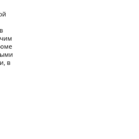
ой
в
очим
зюме
выми
и, в