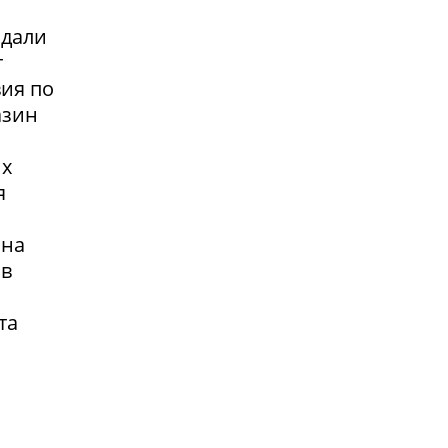
адали
т
вия по
азин
их
я
 на
 в
та