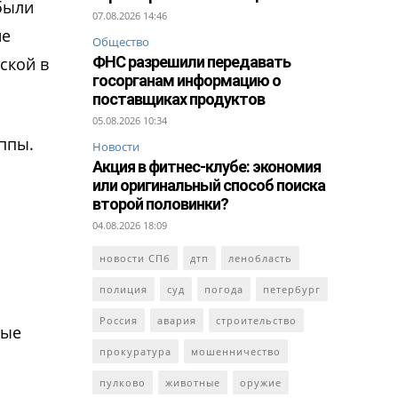
были
07.08.2026 14:46
не
Общество
ФНС разрешили передавать
ской в
госорганам информацию о
поставщиках продуктов
05.08.2026 10:34
ппы.
Новости
Акция в фитнес-клубе: экономия
или оригинальный способ поиска
второй половинки?
04.08.2026 18:09
новости СПб
дтп
ленобласть
полиция
суд
погода
петербург
Россия
авария
строительство
ные
прокуратура
мошенничество
пулково
животные
оружие