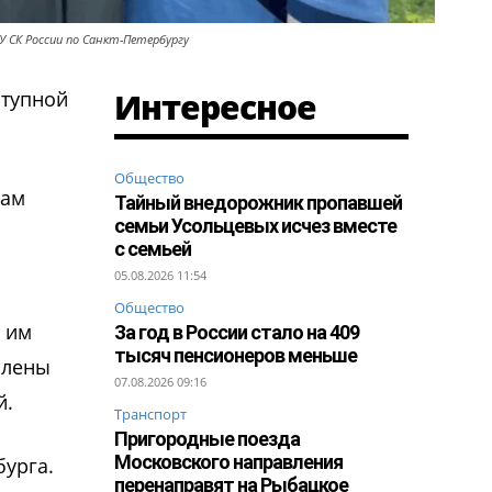
У СК России по Санкт-Петербургу
Интересное
ступной
Общество
кам
Тайный внедорожник пропавшей
семьи Усольцевых исчез вместе
с семьей
05.08.2026 11:54
Общество
й им
За год в России стало на 409
тысяч пенсионеров меньше
Члены
07.08.2026 09:16
й.
Транспорт
Пригородные поезда
Московского направления
бурга.
перенаправят на Рыбацкое