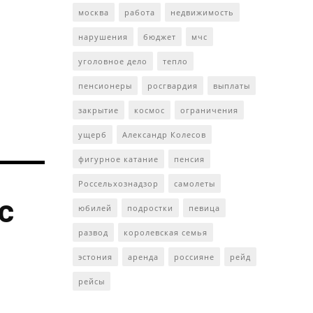
москва
работа
недвижимость
нарушения
бюджет
мчс
уголовное дело
тепло
пенсионеры
росгвардия
выплаты
закрытие
космос
ограничения
ущерб
Александр Колесов
фигурное катание
пенсия
Россельхознадзор
самолеты
с
юбилей
подростки
певица
развод
королевская семья
эстония
аренда
россияне
рейд
рейсы