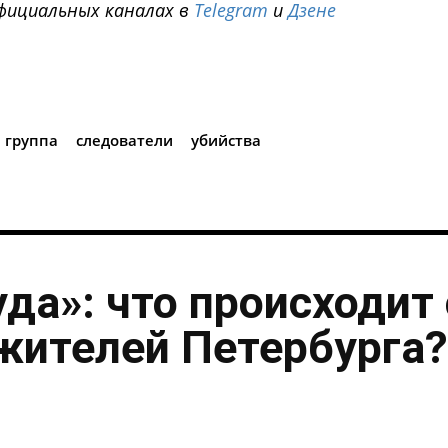
фициальных каналах в
Telegram
и
Дзене
i
 группа
следователи
убийства
уда»: что происходит 
жителей Петербурга?