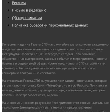
Реклама
Письмо в редакцию
QR код компании
Политика обработки персональных данных
Интернет-издание Газета.СПб – это онлайн-газета, которая ежедневно
представляет своим читателям последние новости России и Санкт-
Петербурга. Новости Санкт-Петербурга сегодня – это политика,
общественные настроения, важные события и мероприятия, новости
бизнеса и социальной сферы. Кроме того, новости СПб сегодня – это,
конечно, события культуры и искусства: премьеры и выставки,
концерты и театральные спектакли.
На страницах Газета.СПб вы узнаете последние новости дня, которые
затрагивают не только Санкт-Петербург, но и всю Россию. Политика и
власть, деньги и бизнес, культура и спорт, – основные темы, которые
Газета.СПб затрагивает каждый день!
На информационном ресурсе (сайте) применяются рекомендательные
технологии (информационные технологии предоставления