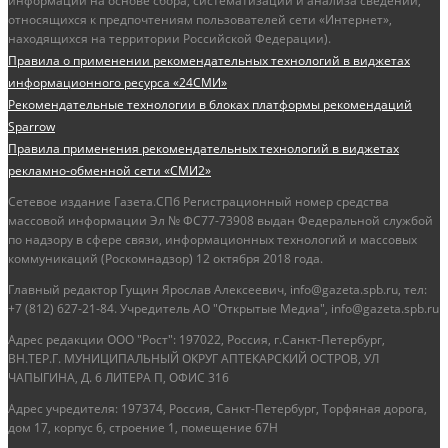
информации на основе сбора, систематизации и анализа сведений,
относящихся к предпочтениям пользователей сети «Интернет»,
находящихся на территории Российской Федерации).
Правила о применении рекомендательных технологий в виджетах
информационного ресурса «24СМИ»
Рекомендательные технологии в блоках платформы рекомендаций
Sparrow
Правила применения рекомендательных технологий в виджетах
рекламно-обменной сети «СМИ2»
Сетевое издание Газета.СПб Регистрационный номер средства
массовой информации Эл № ФС77-73908 выдан Федеральной службой
по надзору в сфере связи, информационных технологий и массовых
коммуникаций (Роскомнадзор) 12 октября 2018 года.
Главный редактор Гущин Ярослав Алексеевич, info@gazeta.spb.ru, тел:
+7 (812) 627-21-84. Учредитель АО "Открытые Медиа", info@gazeta.spb.ru
Адрес редакции ООО "Рост": 197022, Россия, г.Санкт-Петербург,
ВН.ТЕР.Г. МУНИЦИПАЛЬНЫЙ ОКРУГ АПТЕКАРСКИЙ ОСТРОВ, УЛ
ЧАПЫГИНА, Д. 6 ЛИТЕРА П, ОФИС 316
Адрес учредителя: 197374, Россия, Санкт-Петербург, Торфяная дорога,
дом 17, корпус 6, строение 1, помещение 67Н