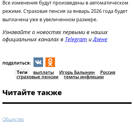
Все изменения будут произведены в автоматическом
режиме. Страховая пенсия за январь 2026 года будет
выплачена уже в увеличенном размере.
Узнавайте о новостях первыми в наших
официальных каналах в
Telegram
и
Дзене
ПОДЕЛИТЬСЯ:
VK
Odnoklassniki
Теги
выплаты
Игорь Балынин
Россия
страховые пенсии
темпы инфляции
Читайте также
Общество