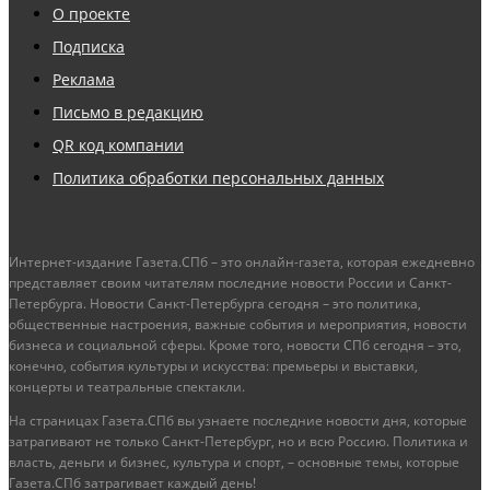
О проекте
Подписка
Реклама
Письмо в редакцию
QR код компании
Политика обработки персональных данных
Интернет-издание Газета.СПб – это онлайн-газета, которая ежедневно
представляет своим читателям последние новости России и Санкт-
Петербурга. Новости Санкт-Петербурга сегодня – это политика,
общественные настроения, важные события и мероприятия, новости
бизнеса и социальной сферы. Кроме того, новости СПб сегодня – это,
конечно, события культуры и искусства: премьеры и выставки,
концерты и театральные спектакли.
На страницах Газета.СПб вы узнаете последние новости дня, которые
затрагивают не только Санкт-Петербург, но и всю Россию. Политика и
власть, деньги и бизнес, культура и спорт, – основные темы, которые
Газета.СПб затрагивает каждый день!