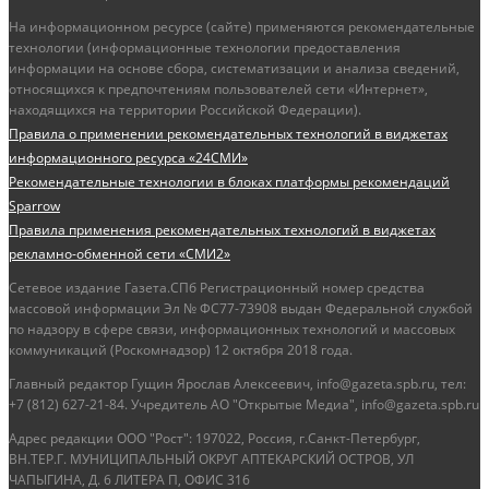
На информационном ресурсе (сайте) применяются рекомендательные
технологии (информационные технологии предоставления
информации на основе сбора, систематизации и анализа сведений,
относящихся к предпочтениям пользователей сети «Интернет»,
находящихся на территории Российской Федерации).
Правила о применении рекомендательных технологий в виджетах
информационного ресурса «24СМИ»
Рекомендательные технологии в блоках платформы рекомендаций
Sparrow
Правила применения рекомендательных технологий в виджетах
рекламно-обменной сети «СМИ2»
Сетевое издание Газета.СПб Регистрационный номер средства
массовой информации Эл № ФС77-73908 выдан Федеральной службой
по надзору в сфере связи, информационных технологий и массовых
коммуникаций (Роскомнадзор) 12 октября 2018 года.
Главный редактор Гущин Ярослав Алексеевич, info@gazeta.spb.ru, тел:
+7 (812) 627-21-84. Учредитель АО "Открытые Медиа", info@gazeta.spb.ru
Адрес редакции ООО "Рост": 197022, Россия, г.Санкт-Петербург,
ВН.ТЕР.Г. МУНИЦИПАЛЬНЫЙ ОКРУГ АПТЕКАРСКИЙ ОСТРОВ, УЛ
ЧАПЫГИНА, Д. 6 ЛИТЕРА П, ОФИС 316