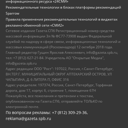
информационного ресурса «24СМИ»
Рекомендательные технологии в блоках платформы рекомендаций
Sparrow
Правила применения рекомендательных технологий в виджетах
рекламно-обменной сети «СМИ2»
Сетевое издание Газета.СПб Регистрационный номер средства
массовой информации Эл № ФС77-73908 выдан Федеральной
службой по надзору в сфере связи, информационных технологий и
массовых коммуникаций (Роскомнадзор) 12 октября 2018 года.
Главный редактор Гущин Ярослав Алексеевич, info@gazeta.spb.ru,
тел: +7 (812) 627-21-84. Учредитель АО "Открытые Медиа",
info@gazeta.spb.ru
Адрес редакции ООО "Рост": 197022, Россия, г.Санкт-Петербург,
ВН.ТЕР.Г. МУНИЦИПАЛЬНЫЙ ОКРУГ АПТЕКАРСКИЙ ОСТРОВ, УЛ
ЧАПЫГИНА, Д. 6 ЛИТЕРА П, ОФИС 316
Адрес учредителя: 197374, Россия, Санкт-Петербург, Торфяная
дорога, дом 17, корпус 6, строение 1, помещение 67Н
Пожалуйста, все пожелания и претензии к текстам,
опубликованном на Газета.СПб, отправляйте ТОЛЬКО по
электронной почте.
По вопросам рекламы: +7 (812) 309-29-36,
reklama@gazeta.spb.ru