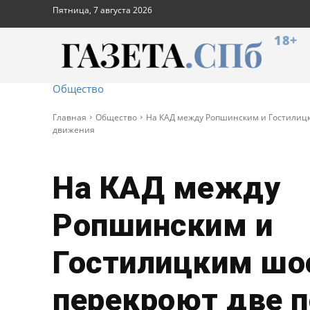
Пятница, 7 августа 2026
18+
Общество
Главная
Общество
На КАД между Ропшинским и Гостилицк
движения
На КАД между
Ропшинским и
Гостилицким шо
перекроют две 