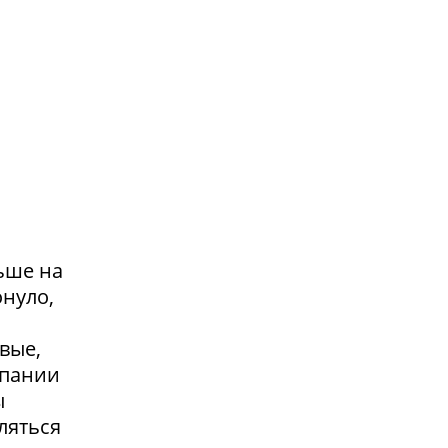
ьше на
онуло,
вые,
мпании
ы
ляться