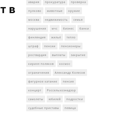
авария
прокуратура
проверка
т в
пулково
животные
оружие
москва
недвижимость
семья
нарушения
мчс
бизнес
банки
финляндия
жильё
тепло
штраф
пенсии
пенсионеры
росгвардия
выплаты
закрытие
кирилл поляков
космос
ограничения
Александр Колесов
фигурное катание
пенсия
концерт
Россельхознадзор
самолеты
юбилей
подростки
судебные приставы
певица