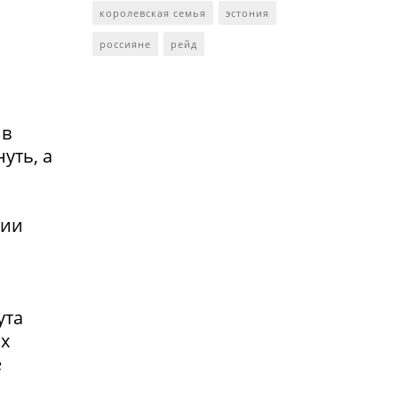
королевская семья
эстония
россияне
рейд
 в
уть, а
сии
ута
ах
е