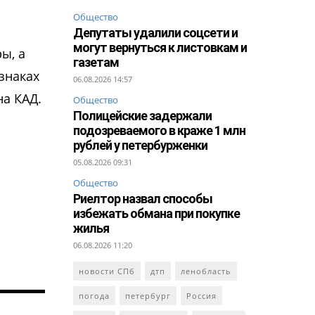
Общество
Депутаты удалили соцсети и
могут вернуться к листовкам и
ы, а
газетам
знаках
06.08.2026 14:57
а КАД.
Общество
Полицейские задержали
подозреваемого в краже 1 млн
рублей у петербурженки
05.08.2026 09:31
Общество
Риелтор назвал способы
избежать обмана при покупке
жилья
06.08.2026 11:20
новости СПб
дтп
ленобласть
погода
петербург
Россия