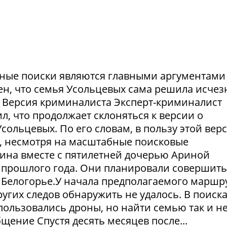
ешные поиски являются главными аргументами
рен, что семья Усольцевых сама решила исчезн
я. Версия криминалиста Эксперт-криминалист
ил, что продолжает склоняться к версии о
ольцевых. По его словам, в пользу этой вер
в, несмотря на масштабные поисковые
ина вместе с пятилетней дочерью Ариной
 прошлого года. Они планировали совершить
 Белогорье.У начала предполагаемого маршр
угих следов обнаружить не удалось. В поиск
пользовались дроны, но найти семью так и н
щение Спустя десять месяцев после...