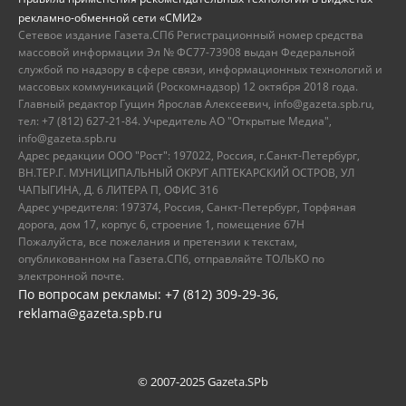
рекламно-обменной сети «СМИ2»
Сетевое издание Газета.СПб Регистрационный номер средства
массовой информации Эл № ФС77-73908 выдан Федеральной
службой по надзору в сфере связи, информационных технологий и
массовых коммуникаций (Роскомнадзор) 12 октября 2018 года.
Главный редактор Гущин Ярослав Алексеевич, info@gazeta.spb.ru,
тел: +7 (812) 627-21-84. Учредитель АО "Открытые Медиа",
info@gazeta.spb.ru
Адрес редакции ООО "Рост": 197022, Россия, г.Санкт-Петербург,
ВН.ТЕР.Г. МУНИЦИПАЛЬНЫЙ ОКРУГ АПТЕКАРСКИЙ ОСТРОВ, УЛ
ЧАПЫГИНА, Д. 6 ЛИТЕРА П, ОФИС 316
Адрес учредителя: 197374, Россия, Санкт-Петербург, Торфяная
дорога, дом 17, корпус 6, строение 1, помещение 67Н
Пожалуйста, все пожелания и претензии к текстам,
опубликованном на Газета.СПб, отправляйте ТОЛЬКО по
электронной почте.
По вопросам рекламы: +7 (812) 309-29-36,
reklama@gazeta.spb.ru
© 2007-2025 Gazeta.SPb