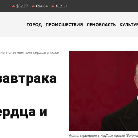
$82.17
€94.84
¥12.17
ГОРОД
ПРОИСШЕСТВИЯ
ЛЕНОБЛАСТЬ
КУЛЬТУ
вали полезным для сердца и кожи
завтрака
ердца и
Фото: скриншот с YouTube-канала "Euronew