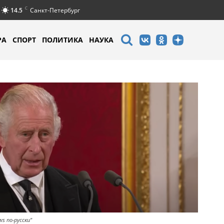
C
14.5
Санкт-Петербург
РА
СПОРТ
ПОЛИТИКА
НАУКА
s по-русски"