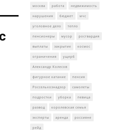
москва
работа
недвижимость
нарушения
бюджет
мчс
уголовное дело
тепло
с
пенсионеры
мусор
росгвардия
выплаты
закрытие
космос
ограничения
ущерб
Александр Колесов
фигурное катание
пенсия
Россельхознадзор
самолеты
подростки
уборка
певица
развод
королевская семья
эксперты
аренда
россияне
рейд