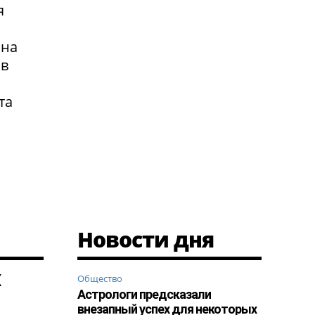
я
 на
 в
та
Новости дня
х
Общество
Астрологи предсказали
внезапный успех для некоторых