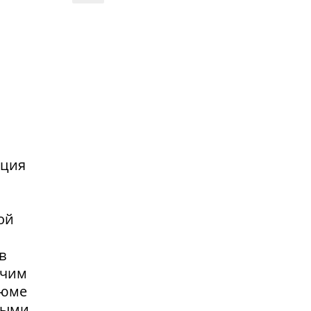
нция
ой
в
очим
зюме
выми