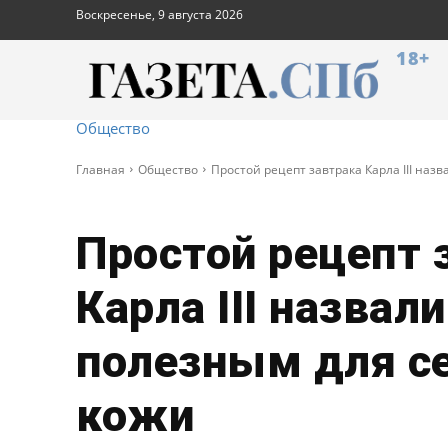
Воскресенье, 9 августа 2026
18+
Общество
Главная
Общество
Простой рецепт завтрака Карла III наз
Простой рецепт 
Карла III назвали
полезным для с
кожи