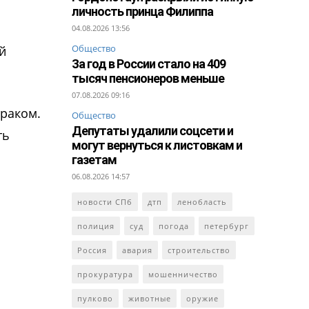
личность принца Филиппа
04.08.2026 13:56
Общество
й
За год в России стало на 409
тысяч пенсионеров меньше
07.08.2026 09:16
траком.
Общество
Депутаты удалили соцсети и
ть
могут вернуться к листовкам и
газетам
06.08.2026 14:57
новости СПб
дтп
ленобласть
полиция
суд
погода
петербург
Россия
авария
строительство
прокуратура
мошенничество
пулково
животные
оружие