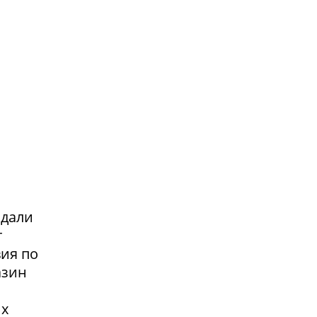
адали
т
вия по
азин
их