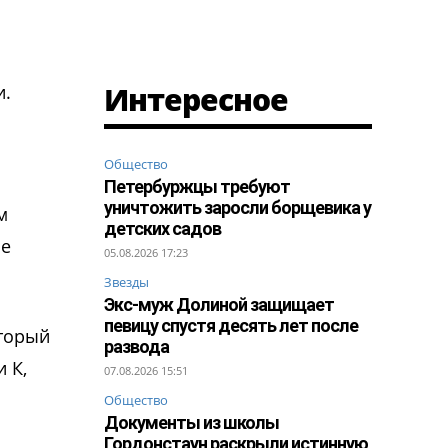
Интересное
и.
Общество
Петербуржцы требуют
уничтожить заросли борщевика у
м
детских садов
he
05.08.2026 17:23
Звезды
Экс-муж Долиной защищает
певицу спустя десять лет после
оторый
развода
 К,
07.08.2026 15:51
Общество
Документы из школы
Гордонстаун раскрыли истинную