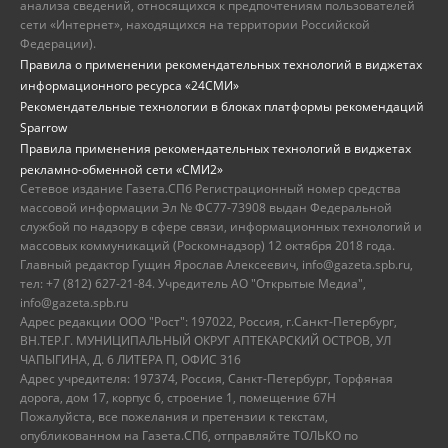
анализа сведений, относящихся к предпочтениям пользователей
сети «Интернет», находящихся на территории Российской
Федерации).
Правила о применении рекомендательных технологий в виджетах
информационного ресурса «24СМИ»
Рекомендательные технологии в блоках платформы рекомендаций
Sparrow
Правила применения рекомендательных технологий в виджетах
рекламно-обменной сети «СМИ2»
Сетевое издание Газета.СПб Регистрационный номер средства
массовой информации Эл № ФС77-73908 выдан Федеральной
службой по надзору в сфере связи, информационных технологий и
массовых коммуникаций (Роскомнадзор) 12 октября 2018 года.
Главный редактор Гущин Ярослав Алексеевич, info@gazeta.spb.ru,
тел: +7 (812) 627-21-84. Учредитель АО "Открытые Медиа",
info@gazeta.spb.ru
Адрес редакции ООО "Рост": 197022, Россия, г.Санкт-Петербург,
ВН.ТЕР.Г. МУНИЦИПАЛЬНЫЙ ОКРУГ АПТЕКАРСКИЙ ОСТРОВ, УЛ
ЧАПЫГИНА, Д. 6 ЛИТЕРА П, ОФИС 316
Адрес учредителя: 197374, Россия, Санкт-Петербург, Торфяная
дорога, дом 17, корпус 6, строение 1, помещение 67Н
Пожалуйста, все пожелания и претензии к текстам,
опубликованном на Газета.СПб, отправляйте ТОЛЬКО по